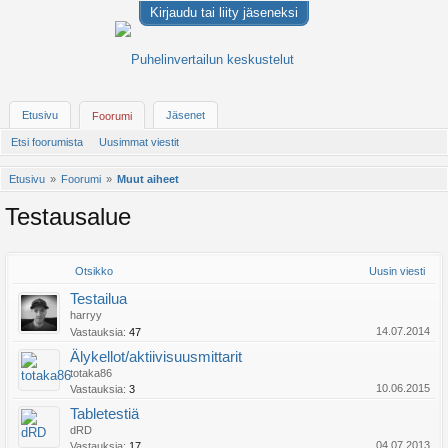
Kirjaudu tai liity jäseneksi
Etusivu
Jäsenet
Foorumi
Etsi foorumista
Uusimmat viestit
Etusivu
Foorumi
Muut aiheet
Testausalue
Otsikko
Uusin viesti
Testailua
harryy
14.07.2014
Vastauksia:
47
Älykellot/aktiivisuusmittarit
totaka86
10.06.2015
Vastauksia:
3
Tabletestiä
dRD
04.07.2013
Vastauksia:
17