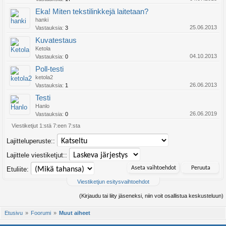
Eka! Miten tekstilinkkejä laitetaan?
hanki
25.06.2013
Vastauksia:
3
Kuvatestaus
Ketola
04.10.2013
Vastauksia:
0
Poll-testi
ketola2
26.06.2013
Vastauksia:
1
Testi
Hanlo
26.06.2019
Vastauksia:
0
Viestiketjut 1:stä 7:een 7:sta
Lajitteluperuste::
Lajittele viestiketjut::
Etuliite:
Viestiketjun esitysvaihtoehdot
(Kirjaudu tai liity jäseneksi, niin voit osallistua keskusteluun)
Etusivu
Foorumi
Muut aiheet