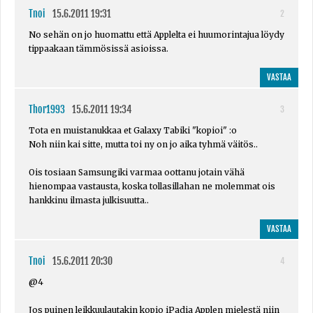
Tnoi
15.6.2011 19:31
2
No sehän on jo huomattu että Applelta ei huumorintajua löydy
tippaakaan tämmösissä asioissa.
VASTAA
Thor1993
15.6.2011 19:34
3
Tota en muistanukkaa et Galaxy Tabiki "kopioi" :o
Noh niin kai sitte, mutta toi ny on jo aika tyhmä väitös..
Ois tosiaan Samsungiki varmaa oottanu jotain vähä
hienompaa vastausta, koska tollasillahan ne molemmat ois
hankkinu ilmasta julkisuutta..
VASTAA
Tnoi
15.6.2011 20:30
4
@4
Jos puinen leikkuulautakin kopio iPadia Applen mielestä niin