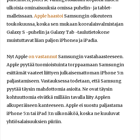
ulkoisia ominaisuuksia omissa puhelin- ja tablet-
malleissaan.
Apple
haastoi
Samsungin oikeuteen
toukokuussa, koska sen mukaan korealaisvalmistajan
Galaxy S -puhelin ja Galaxy Tab -taulutietokone
muistuttavat liian paljon iPhonea ja iPadia.
Nyt Apple
on vastannut
Samsungin vastahaasteeseen.
Apple pyytää tuomioistuinta torppaamaan Samsungin
esittämät vaateet liittyen julkaisemattoman iPhone 5:n
paljastamiseen. Vastauksessa todetaan, että Samsung
pyytää täysin mahdottomia asioita. Ne ovat täysin
kohtuuttomia eivätkä millään tavalla liity Applen
alkuperäiseen kanteeseen. Apple ei suostu paljastama
iPhone 5:n tai iPad 3:n ulkonäköä, koska ne kuuluvat
yhtiösalaisuuksien piiriin.