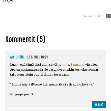
Puhelinvertailu
Kommentit (5)
ArttuH5N1
15.6.2011 18:29
1
Luulin että tämä olisi ihan selvä homma.
Samsung
vitsailee
Applen kustannuksella. Se vasta nyt olisikin, jos joku tuomari
tai oikeusistuin ottaisi tämän tosissaan.
"Emme näytä iPhone 5:tä, mutta älkää silti kopioiko sitä."
No joopa joo :D
VASTAA