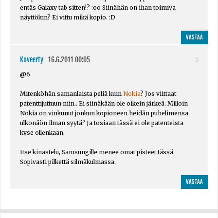
entäs Galaxy tab sitten!? :oo Siinähän on ihan toimiva
näyttökin? Ei vittu mikä kopio. :D
VASTAA
Kuveerty
16.6.2011 00:05
5
@6
Mitenköhän samanlaista peliä kuin
Nokia
? Jos viittaat
patenttijuttuun niin.. Ei siinäkään ole oikein järkeä. Milloin
Nokia on vinkunut jonkun kopioneen heidän puhelimensa
ulkonäön ilman syytä? Ja tosiaan tässä ei ole patenteista
kyse ollenkaan.
Itse kinastelu, Samsungille menee omat pisteet tässä.
Sopivasti pilkettä silmäkulmassa.
VASTAA