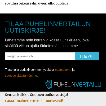
sovittua oikeussalin ovien ulkopuolella.
TILAA PUHELINVERTAILUN
UUTISKIRJE!
Lähetämme noin kerran viikossa uutiskirjeen, joka
sisältää viikon ajalta tärkeimmät uutisemme.
TILAA NYT!
Tilaamalla uutiskirjeemme hyväksyt
sääntömme
ja
tietosuojakäytäntömme
.
Seuraa kaikkia Suomen uutissivustoja!
Lataa ilmainen HIGH.FI -uutisvahti!