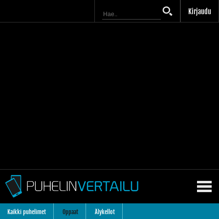
Kirjaudu
Kaikki puhelimet
Oppaat
Älykellot