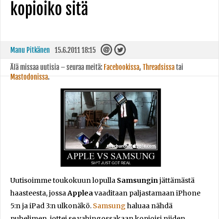
kopioiko sitä
Manu Pitkänen
15.6.2011 18:15
Älä missaa uutisia – seuraa meitä:
Facebookissa
,
Threadsissa
tai
Mastodonissa
.
Uutisoimme toukokuun lopulla
Samsungin
jättämästä
haasteesta, jossa
Applea
vaaditaan paljastamaan iPhone
5:n ja iPad 3:n ulkonäkö.
Samsung
haluaa nähdä
puhelimen, jottei se vahingossakaan kopioisi niiden