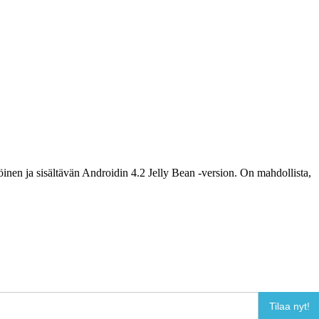
töinen ja sisältävän Androidin 4.2 Jelly Bean -version. On mahdollista,
Tilaa nyt!