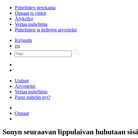
Puhelinten tietokanta
Oppaat ja vinkit
Älykellot
Vertaa puhelimia
Puhelinten ja kellojen arvostelut
Kirjaudu
rss
Uutiset
Arvostelut
Vertaa puhelimia
Paras puhelin nyt?
Kaikki puhelimet
Oppaat
Älykellot
Sonyn seuraavan lippulaivan huhutaan sisä