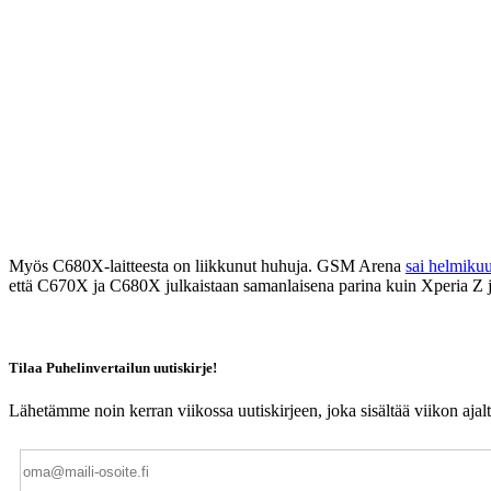
Myös C680X-laitteesta on liikkunut huhuja. GSM Arena
sai helmiku
että C670X ja C680X julkaistaan samanlaisena parina kuin Xperia Z ja
Tilaa Puhelinvertailun uutiskirje!
Lähetämme noin kerran viikossa uutiskirjeen, joka sisältää viikon aja