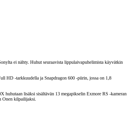
onylta ei nähty. Huhut seuraavista lippulaivapuhelimista käyvätkin
l HD -tarkkuudella ja Snapdragon 600 -piirin, jossa on 1,8
0X huhutaan lisäksi sisältävän 13 megapikselin Exmore RS -kameran
Onen kilpailijaksi.