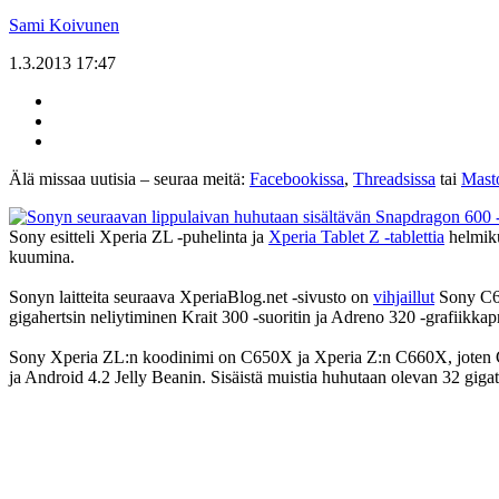
Sami Koivunen
1.3.2013 17:47
Älä missaa uutisia – seuraa meitä:
Facebookissa
,
Threadsissa
tai
Mast
Sony esitteli Xperia ZL -puhelinta ja
Xperia Tablet Z -tablettia
helmiku
kuumina.
Sonyn laitteita seuraava XperiaBlog.net -sivusto on
vihjaillut
Sony C67
gigahertsin neliytiminen Krait 300 -suoritin ja Adreno 320 -grafiikkap
Sony Xperia ZL:n koodinimi on C650X ja Xperia Z:n C660X, joten C6
ja Android 4.2 Jelly Beanin. Sisäistä muistia huhutaan olevan 32 gi