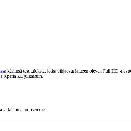
ussa
käsiinsä testituloksia, jotka vihjaavat laitteen olevan Full HD -näyt
 Xperia ZL julkaistiin.
lta tärkeimmät uutisemme.