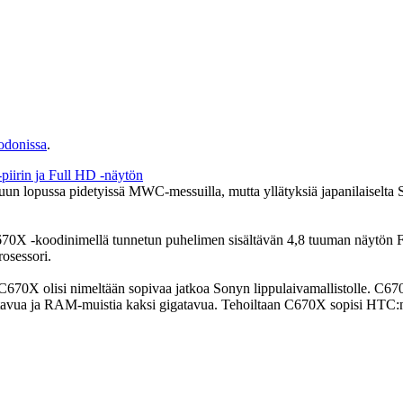
odonissa
.
un lopussa pidetyissä MWC-messuilla, mutta yllätyksiä japanilaiselta S
0X -koodinimellä tunnetun puhelimen sisältävän 4,8 tuuman näytön Ful
rosessori.
70X olisi nimeltään sopivaa jatkoa Sonyn lippulaivamallistolle. C67
gatavua ja RAM-muistia kaksi gigatavua. Tehoiltaan C670X sopisi HTC:n 