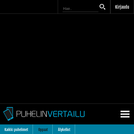
Kirjaudu
Kaikki puhelimet
Oppaat
Älykellot