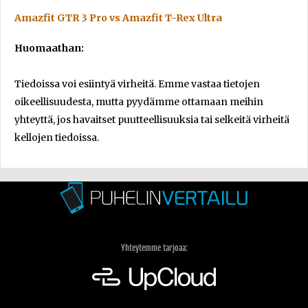
Amazfit GTR 3 Pro vs Amazfit T-Rex Ultra
Huomaathan:
Tiedoissa voi esiintyä virheitä. Emme vastaa tietojen
oikeellisuudesta, mutta pyydämme ottamaan meihin
yhteyttä, jos havaitset puutteellisuuksia tai selkeitä virheitä
kellojen tiedoissa.
Yhteytemme tarjoaa: