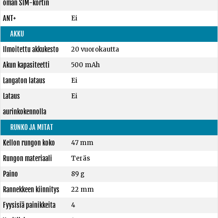
oman SIM-kortin
ANT+
Ei
AKKU
Ilmoitettu akkukesto
20 vuorokautta
Akun kapasiteetti
500 mAh
Langaton lataus
Ei
Lataus
Ei
aurinkokennolla
RUNKO JA MITAT
Kellon rungon koko
47 mm
Rungon materiaali
Teräs
Paino
89 g
Rannekkeen kiinnitys
22 mm
Fyysisiä painikkeita
4