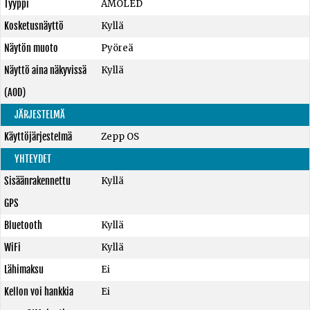
Tyyppi
AMOLED
Kosketusnäyttö
Kyllä
Näytön muoto
Pyöreä
Näyttö aina näkyvissä
Kyllä
(AOD)
JÄRJESTELMÄ
Käyttöjärjestelmä
Zepp OS
YHTEYDET
Sisäänrakennettu
Kyllä
GPS
Bluetooth
Kyllä
WiFi
Kyllä
Lähimaksu
Ei
Kellon voi hankkia
Ei