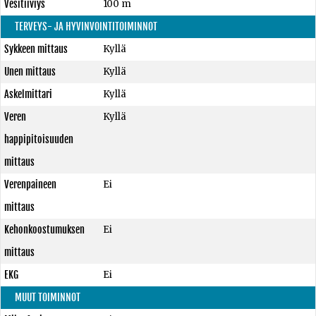
Vesitiiviys
100 m
TERVEYS- JA HYVINVOINTITOIMINNOT
Sykkeen mittaus
Kyllä
Unen mittaus
Kyllä
Askelmittari
Kyllä
Veren
Kyllä
happipitoisuuden
mittaus
Verenpaineen
Ei
mittaus
Kehonkoostumuksen
Ei
mittaus
EKG
Ei
MUUT TOIMINNOT