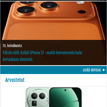
31. heinäkuuta
Päivän diili: Kaikki iPhone 17 -mallit halvemmalla kuin
kertaakaan aiemmin
LISÄÄ UUTISIA
Arvostelut