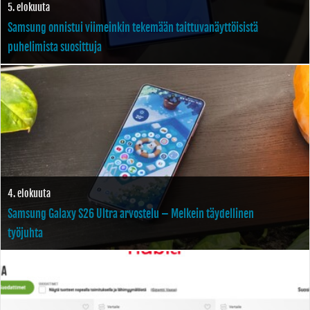
5. elokuuta
Samsung onnistui viimeinkin tekemään taittuvanäyttöisistä
puhelimista suosittuja
4. elokuuta
Samsung Galaxy S26 Ultra arvostelu – Melkein täydellinen
työjuhta