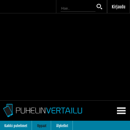
Kirjaudu
Kaikki puhelimet
Oppaat
Älykellot