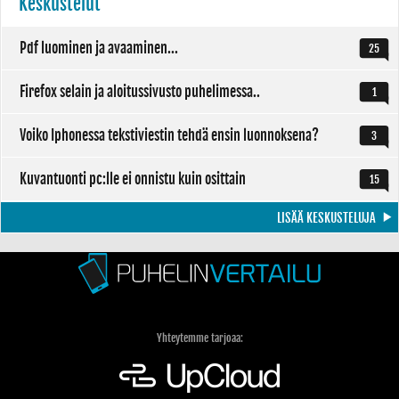
Keskustelut
Pdf luominen ja avaaminen...
25
Firefox selain ja aloitussivusto puhelimessa..
1
Voiko Iphonessa tekstiviestin tehdä ensin luonnoksena?
3
Kuvantuonti pc:lle ei onnistu kuin osittain
15
LISÄÄ KESKUSTELUJA
Yhteytemme tarjoaa: