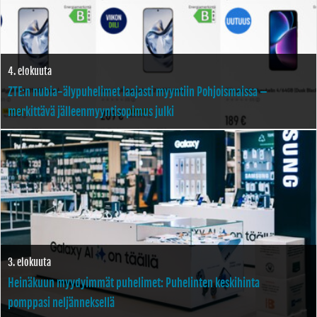
4. elokuuta
ZTE:n nubia-älypuhelimet laajasti myyntiin Pohjoismaissa –
merkittävä jälleenmyyntisopimus julki
3. elokuuta
Heinäkuun myydyimmät puhelimet: Puhelinten keskihinta
pomppasi neljänneksellä