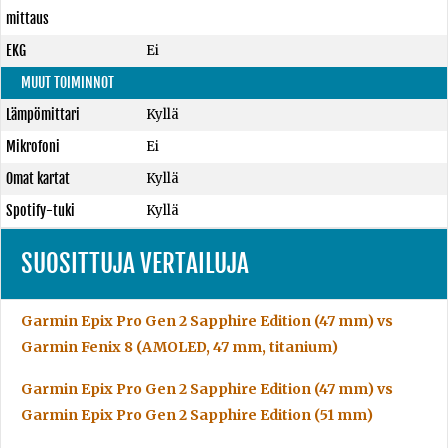
mittaus
EKG
Ei
MUUT TOIMINNOT
Lämpömittari
Kyllä
Mikrofoni
Ei
Omat kartat
Kyllä
Spotify-tuki
Kyllä
SUOSITTUJA VERTAILUJA
Garmin Epix Pro Gen 2 Sapphire Edition (47 mm) vs
Garmin Fenix 8 (AMOLED, 47 mm, titanium)
Garmin Epix Pro Gen 2 Sapphire Edition (47 mm) vs
Garmin Epix Pro Gen 2 Sapphire Edition (51 mm)