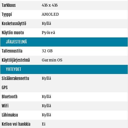
Tarkkuus
416 x 416
Tyyppi
AMOLED
Kosketusnäyttö
Kyllä
Näytön muoto
Pyöreä
JÄRJESTELMÄ
Tallennustila
32 GB
Käyttöjärjestelmä
Garmin OS
YHTEYDET
Sisäänrakennettu
Kyllä
GPS
Bluetooth
Kyllä
WiFi
Kyllä
Lähimaksu
Kyllä
Kellon voi hankkia
Ei