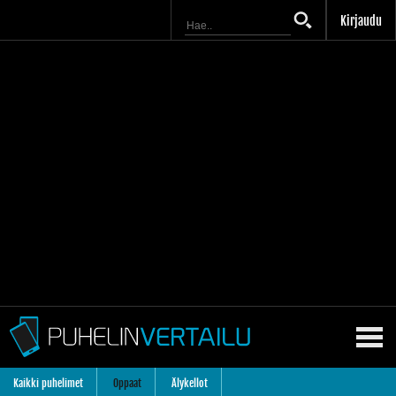
Kirjaudu
Kaikki puhelimet
Oppaat
Älykellot