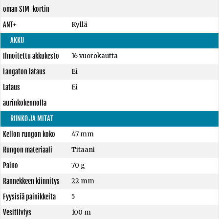
oman SIM-kortin
ANT+
Kyllä
AKKU
Ilmoitettu akkukesto
16 vuorokautta
Langaton lataus
Ei
Lataus
Ei
aurinkokennolla
RUNKO JA MITAT
Kellon rungon koko
47 mm
Rungon materiaali
Titaani
Paino
70 g
Rannekkeen kiinnitys
22 mm
Fyysisiä painikkeita
5
Vesitiiviys
100 m