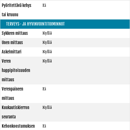
Pyöritettävä kehys
Ei
tai kruunu
TERVEYS- JA HYVINVOINTITOIMINNOT
Sykkeen mittaus
Kyllä
Unen mittaus
Kyllä
Askelmittari
Kyllä
Veren
Kyllä
happipitoisuuden
mittaus
Verenpaineen
Ei
mittaus
Kuukautiskierron
Kyllä
seuranta
Kehonkoostumuksen
Ei