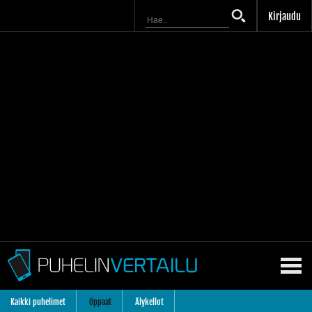
Kirjaudu
Kaikki puhelimet
Oppaat
Älykellot