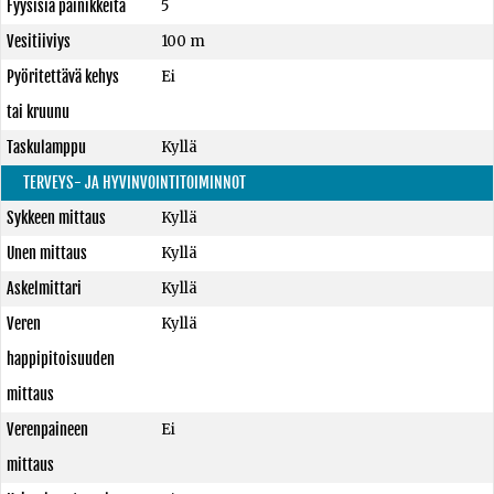
Fyysisiä painikkeita
5
Vesitiiviys
100 m
Pyöritettävä kehys
Ei
tai kruunu
Taskulamppu
Kyllä
TERVEYS- JA HYVINVOINTITOIMINNOT
Sykkeen mittaus
Kyllä
Unen mittaus
Kyllä
Askelmittari
Kyllä
Veren
Kyllä
happipitoisuuden
mittaus
Verenpaineen
Ei
mittaus