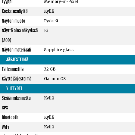
Tyyppi
Memory-in-Pixel
Kosketusnäyttö
Kyllä
Näytön muoto
Pyöreä
Näyttö aina näkyvissä
Ei
(AOD)
Näytön materiaali
Sapphire glass
JÄRJESTELMÄ
Tallennustila
32 GB
Käyttöjärjestelmä
Garmin OS
YHTEYDET
Sisäänrakennettu
Kyllä
GPS
Bluetooth
Kyllä
WiFi
Kyllä