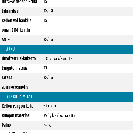
Ultra-wideband -tuki
Ei
Lähimaksu
Kyllä
Kellon voi hankkia
Ei
oman SIM-kortin
ANT+
Kyllä
AKKU
Ilmoitettu akkukesto
30 vuorokautta
Langaton lataus
Ei
Lataus
Kyllä
aurinkokennolla
RUNKO JA MITAT
Kellon rungon koko
51 mm
Rungon materiaali
Polykarbonaatti
Paino
67 g