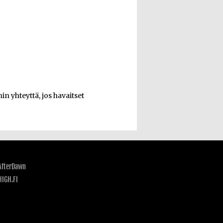
n yhteyttä, jos havaitset
AfterDawn
HIGH.FI