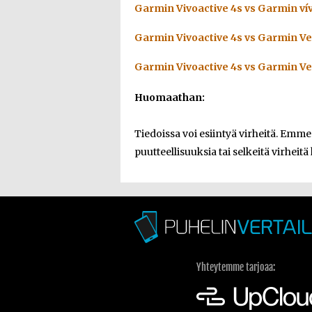
Garmin Vivoactive 4s vs Garmin vív
Garmin Vivoactive 4s vs Garmin V
Garmin Vivoactive 4s vs Garmin V
Huomaathan:
Tiedoissa voi esiintyä virheitä. Emm
puutteellisuuksia tai selkeitä virheitä 
Yhteytemme tarjoaa: