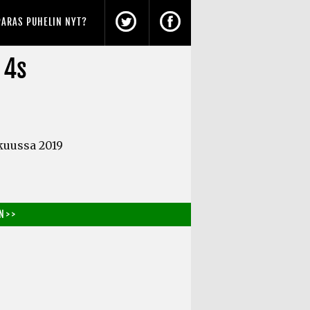
PARAS PUHELIN NYT?
 4s
kuussa 2019
 > >