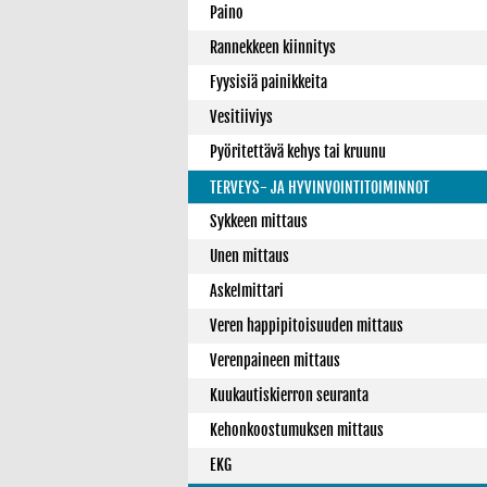
Paino
Rannekkeen kiinnitys
Fyysisiä painikkeita
Vesitiiviys
Pyöritettävä kehys tai kruunu
TERVEYS- JA HYVINVOINTITOIMINNOT
Sykkeen mittaus
Unen mittaus
Askelmittari
Veren happipitoisuuden mittaus
Verenpaineen mittaus
Kuukautiskierron seuranta
Kehonkoostumuksen mittaus
EKG