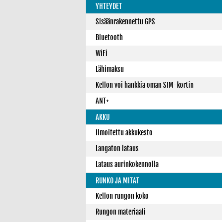
YHTEYDET
Sisäänrakennettu GPS
Bluetooth
WiFi
Lähimaksu
Kellon voi hankkia oman SIM-kortin
ANT+
AKKU
Ilmoitettu akkukesto
Langaton lataus
Lataus aurinkokennolla
RUNKO JA MITAT
Kellon rungon koko
Rungon materiaali