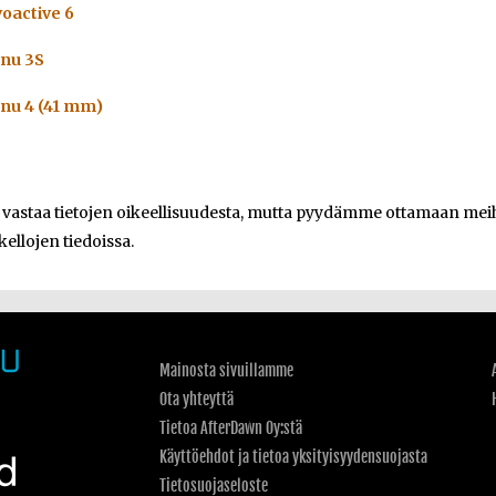
oactive 6
enu 3S
enu 4 (41 mm)
e vastaa tietojen oikeellisuudesta, mutta pyydämme ottamaan meihi
kellojen tiedoissa.
Mainosta sivuillamme
Ota yhteyttä
Tietoa AfterDawn Oy:stä
Käyttöehdot ja tietoa yksityisyydensuojasta
Tietosuojaseloste