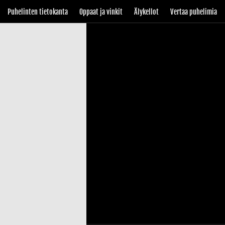
Puhelinten tietokanta
Oppaat ja vinkit
Älykellot
Vertaa puhelimia