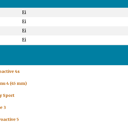
Ei
Ei
Ei
Ei
oactive 4s
enu 4 (45 mm)
y Sport
e 3
oactive 5