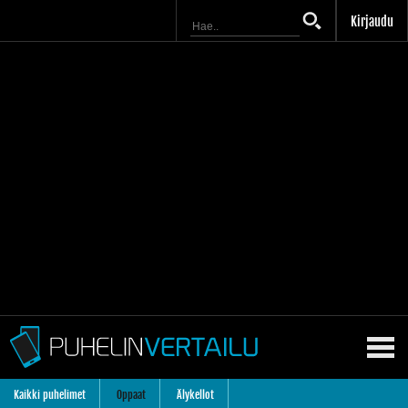
Kirjaudu
Kaikki puhelimet
Oppaat
Älykellot