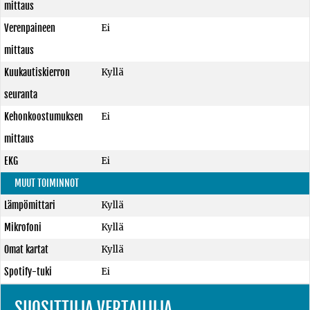
mittaus
Verenpaineen
Ei
mittaus
Kuukautiskierron
Kyllä
seuranta
Kehonkoostumuksen
Ei
mittaus
EKG
Ei
MUUT TOIMINNOT
Lämpömittari
Kyllä
Mikrofoni
Kyllä
Omat kartat
Kyllä
Spotify-tuki
Ei
SUOSITTUJA VERTAILUJA