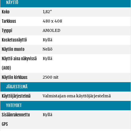
NÄYTTÖ
Koko
1,82"
Tarkkuus
480 x 408
Tyyppi
AMOLED
Kosketusnäyttö
Kyllä
Näytön muoto
Neliö
Näyttö aina näkyvissä
Kyllä
(AOD)
Näytön kirkkaus
2500 nit
JÄRJESTELMÄ
Käyttöjärjestelmä
Valmistajan oma käyttöjärjestelmä
YHTEYDET
Sisäänrakennettu
Kyllä
GPS