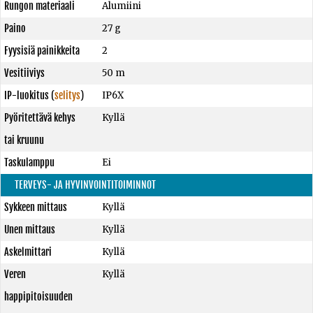
Rungon materiaali
Alumiini
Paino
27 g
Fyysisiä painikkeita
2
Vesitiiviys
50 m
IP-luokitus
(
selitys
)
IP6X
Pyöritettävä kehys
Kyllä
tai kruunu
Taskulamppu
Ei
TERVEYS- JA HYVINVOINTITOIMINNOT
Sykkeen mittaus
Kyllä
Unen mittaus
Kyllä
Askelmittari
Kyllä
Veren
Kyllä
happipitoisuuden