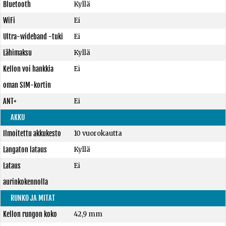
Bluetooth
Kyllä
WiFi
Ei
Ultra-wideband -tuki
Ei
Lähimaksu
Kyllä
Kellon voi hankkia
Ei
oman SIM-kortin
ANT+
Ei
AKKU
Ilmoitettu akkukesto
10 vuorokautta
Langaton lataus
Kyllä
Lataus
Ei
aurinkokennolla
RUNKO JA MITAT
Kellon rungon koko
42,9 mm