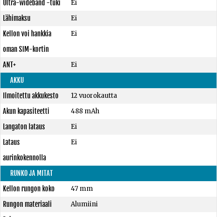
Ultra-wideband -tuki
Ei
Lähimaksu
Ei
Kellon voi hankkia
Ei
oman SIM-kortin
ANT+
Ei
AKKU
Ilmoitettu akkukesto
12 vuorokautta
Akun kapasiteetti
488 mAh
Langaton lataus
Ei
Lataus
Ei
aurinkokennolla
RUNKO JA MITAT
Kellon rungon koko
47 mm
Rungon materiaali
Alumiini