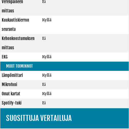
Verenpaineen
Ei
mittaus
Kuukautiskierron
Kyllä
seuranta
Kehonkoostumuksen
Ei
mittaus
EKG
Kyllä
MUUT TOIMINNOT
Lämpömittari
Kyllä
Mikrofoni
Ei
Omat kartat
Kyllä
Spotify-tuki
Ei
SUOSITTUJA VERTAILUJA