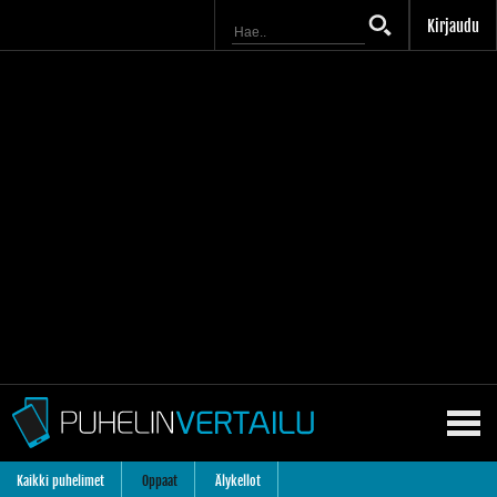
Kirjaudu
Kaikki puhelimet
Oppaat
Älykellot