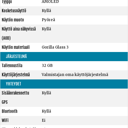
Tyyppi
AMOLED
Kosketusnäyttö
Kyllä
Näytön muoto
Pyöreä
Näyttö aina näkyvissä
Kyllä
(AOD)
Näytön materiaali
Gorilla Glass 3
JÄRJESTELMÄ
Tallennustila
32 GB
Käyttöjärjestelmä
Valmistajan oma käyttöjärjestelmä
YHTEYDET
Sisäänrakennettu
Kyllä
GPS
Bluetooth
Kyllä
WiFi
Ei