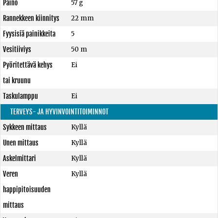
Paino
57 g
Rannekkeen kiinnitys
22 mm
Fyysisiä painikkeita
5
Vesitiiviys
50 m
Pyöritettävä kehys
Ei
tai kruunu
Taskulamppu
Ei
TERVEYS- JA HYVINVOINTITOIMINNOT
Sykkeen mittaus
Kyllä
Unen mittaus
Kyllä
Askelmittari
Kyllä
Veren
Kyllä
happipitoisuuden
mittaus