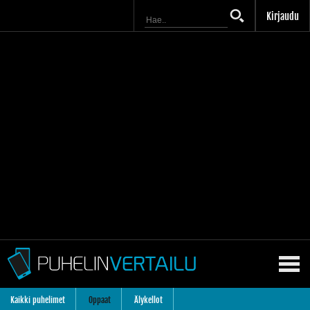
Kirjaudu
Kaikki puhelimet
Oppaat
Älykellot