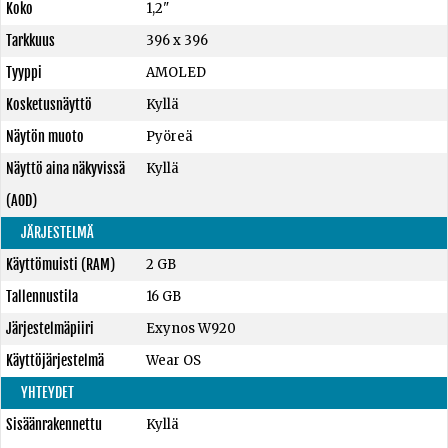
Koko
1,2"
Tarkkuus
396 x 396
Tyyppi
AMOLED
Kosketusnäyttö
Kyllä
Näytön muoto
Pyöreä
Näyttö aina näkyvissä
Kyllä
(AOD)
JÄRJESTELMÄ
Käyttömuisti (RAM)
2 GB
Tallennustila
16 GB
Järjestelmäpiiri
Exynos W920
Käyttöjärjestelmä
Wear OS
YHTEYDET
Sisäänrakennettu
Kyllä