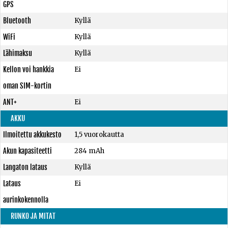
GPS
Bluetooth
Kyllä
WiFi
Kyllä
Lähimaksu
Kyllä
Kellon voi hankkia
Ei
oman SIM-kortin
ANT+
Ei
AKKU
Ilmoitettu akkukesto
1,5 vuorokautta
Akun kapasiteetti
284 mAh
Langaton lataus
Kyllä
Lataus
Ei
aurinkokennolla
RUNKO JA MITAT