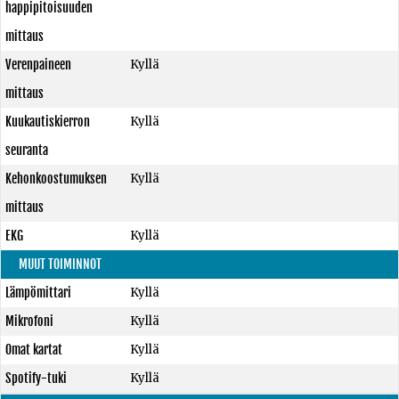
happipitoisuuden
mittaus
Verenpaineen
Kyllä
mittaus
Kuukautiskierron
Kyllä
seuranta
Kehonkoostumuksen
Kyllä
mittaus
EKG
Kyllä
MUUT TOIMINNOT
Lämpömittari
Kyllä
Mikrofoni
Kyllä
Omat kartat
Kyllä
Spotify-tuki
Kyllä