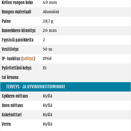
Kellon rungon koko
40 mm
Rungon materiaali
Alumiini
Paino
28,7 g
Rannekkeen kiinnitys
20 mm
Fyysisiä painikkeita
2
Vesitiiviys
50 m
IP-luokitus
(
selitys
)
IP68
Pyöritettävä kehys
Ei
tai kruunu
TERVEYS- JA HYVINVOINTITOIMINNOT
Sykkeen mittaus
Kyllä
Unen mittaus
Kyllä
Askelmittari
Kyllä
Veren
Kyllä