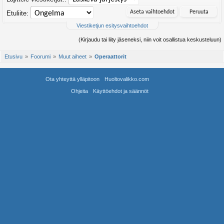
Etuliite:
Viestiketjun esitysvaihtoehdot
(Kirjaudu tai liity jäseneksi, niin voit osallistua keskusteluun)
Etusivu
Foorumi
Muut aiheet
Operaattorit
Ota yhteyttä ylläpitoon
Huoltovalikko.com
Ohjeita
Käyttöehdot ja säännöt