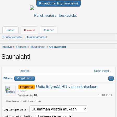
Kirjaudu tai liity jäseneksi
Etusivu
Jäsenet
Foorumi
Etsi foorumista
Uusimmat viestit
Etusivu
Foorumi
Muut aiheet
Operaattorit
Saunalahti
Otsikko
Uusin viesti ↓
Filters:
Ongelma
x
x
Uutta liittymää HD-videon katseluun
Ongelma
Taeco
13.01.2014
Vastauksia:
18
Viestiketjut 1:stä 1:een 1:sta
Lajitteluperuste::
Lajittele viestiketjut::