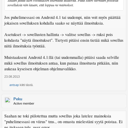
Taidan jättää tuon roottauksen tekemättä tälläerää. Pitää sitten varmaan poistella
sovelluksia niin kauan, että loppuu ne mainokset.
Jos puhelimessasi on Android 4.1 tai uudempi, niin voit myös päättää
jokaisen sovelluksen kohdalla saako se näyttää ilmoituksia.
Asetukset -> sovellusten hallinta -> valitse sovellus -> ruksi pois
kohdasta "näytä ilmoitukset". Tietysti pitäisi ensin tietää mikä sovellus
niitä ilmoituksia työntää.
Muistaakseni Android 4.1:llä (tai uudemmalla) pitäisi saada selville
mikä sovellus ilmoituksen antaa, kun painaa ilmoitusta pitkään, niin
aukeaa kyseisen ohjelman ohjelmavalikko.
23.08.2013
antsap
kiitti tästä.
Peku
Active member
Saahan ne toki piilotettua mutta sovellus joka latelee mainoksia
"puhelimessasi on viirus" tms., on omasta mielestäni syytä poistaa. Ei
ne itekseen tule, user error.