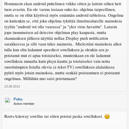
Hommasin ekan android puhelimen viikko sitten ja laitoin siihen heti
tuon avastin. En ole varma tosiaan onko ko. ohjelma tarpeellinen,
mutta se on ollut käytössä myös emännän android tabletissa. Ongelma
on kuitenkin se, että joku ohjelma tykittää ilmoitusalueelle mainoksia
tyyliin "android voi olla vaarassa" ja "yksi virus havaittu". Latasin
jopa tuommoisen ad detector ohjelman play kaupasta, mutta
skannauksen jälkeen näyttää nollaa Display push notification
sarakkeessa ja silti vaan tulee mainosta.. Mielestäni mainoksia alkoi
tulla kun olin ladannut speedtest sovelluksen ja olenkin sen jo
poistanut mut ei apua toistaiseksi, muutenkaan en ole ladannut
sovelluksia muualta kuin playn kautta ja toistaiseksi vain noita
suosituimpien listalla olevia (a tekst-TV) sovelluksen alalaidassa
pyörii myös jotain mainoksia, mutta senkää poistaminen ei poistanut
ongelmaa. Millähän nuo saisi poistumaan?
23.08.2013
Peku
Active member
Root+Adaway sovellus tai sitten poistat paska sovellukset.