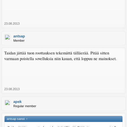
23.08.2013
antsap
Member
Taidan jättää tuon roottauksen tekemättä tälläerää. Pitää sitten
varmaan poistella sovelluksia niin kauan, että loppuu ne mainokset.
23.08.2013
apek
Regular member
antsap sanoi:
↑