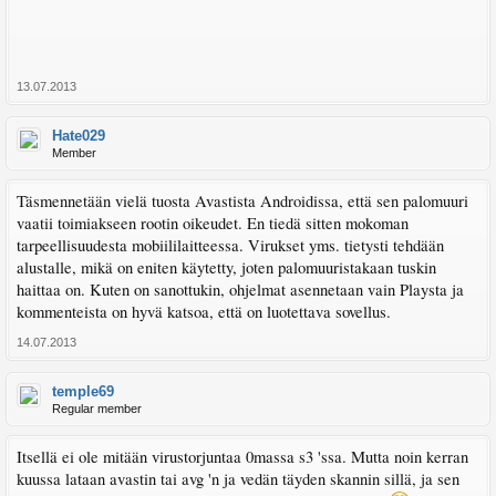
13.07.2013
Hate029
Member
Täsmennetään vielä tuosta Avastista Androidissa, että sen palomuuri
vaatii toimiakseen rootin oikeudet. En tiedä sitten mokoman
tarpeellisuudesta mobiililaitteessa. Virukset yms. tietysti tehdään
alustalle, mikä on eniten käytetty, joten palomuuristakaan tuskin
haittaa on. Kuten on sanottukin, ohjelmat asennetaan vain Playsta ja
kommenteista on hyvä katsoa, että on luotettava sovellus.
14.07.2013
temple69
Regular member
Itsellä ei ole mitään virustorjuntaa 0massa s3 'ssa. Mutta noin kerran
kuussa lataan avastin tai avg 'n ja vedän täyden skannin sillä, ja sen