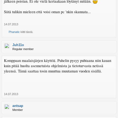
jälkeen poistan. Ei ole vielä kertaakaan löytänyt mitään.
Siitä tulikin mieleen että voisi oman pc 'nkin skannata...
14.07.2013
Phanatic
kiitti tästä.
Juh11o
Regular member
Komppaan maalaisjärjen käyttöä. Puhelin pysyy puhtaana niin kauan
kuin pitää huolta asennetuista ohjelmista ja tietoturvasta netissä
yleensä. Tämä saattaa tosin muuttua muutaman vuoden sisällä.
14.07.2013
antsap
Member