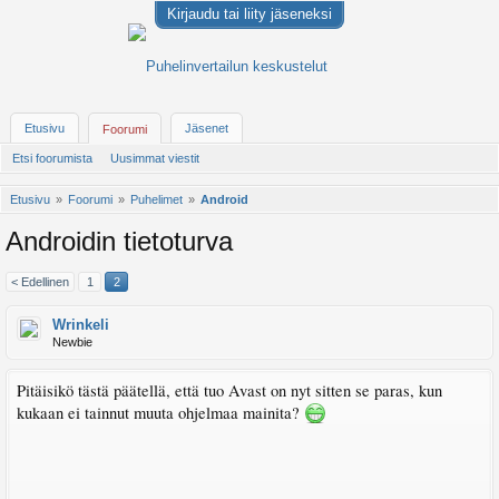
Kirjaudu tai liity jäseneksi
Etusivu
Jäsenet
Foorumi
Etsi foorumista
Uusimmat viestit
Etusivu
Foorumi
Puhelimet
Android
Androidin tietoturva
< Edellinen
1
2
Wrinkeli
Newbie
Pitäisikö tästä päätellä, että tuo Avast on nyt sitten se paras, kun
kukaan ei tainnut muuta ohjelmaa mainita?