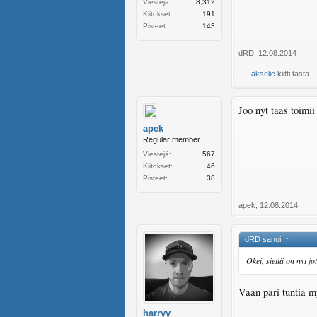
Viestejä:
8,312
Kiitokset:
191
Pisteet:
143
dRD
,
12.08.2014
akselic
kiitti tästä.
Joo nyt taas toimi
apek
Regular member
Viestejä:
567
Kiitokset:
46
Pisteet:
38
apek
,
12.08.2014
dRD sanoi:
↑
Okei, siellä on nyt j
Vaan pari tuntia 
harryy