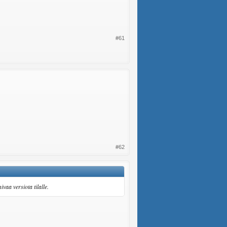
#61
#62
vaa versiota tilalle.