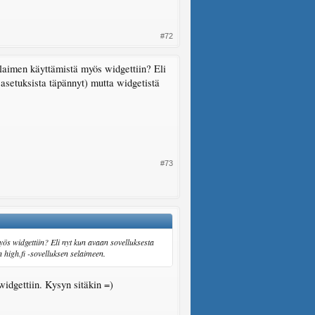
#72
elaimen käyttämistä myös widgettiin? Eli
 asetuksista täpännyt) mutta widgetistä
#73
ös widgettiin? Eli nyt kun avaan sovelluksesta
 high.fi -sovelluksen selaimeen.
idgettiin. Kysyn sitäkin =)