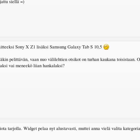
jattu siellä =)
laitteeksi Sony X Z1 lisäksi Samsung Galaxy Tab S 10,5
läkin pelittävän, vaan nuo välilehtien otsikot on turhan kaukana toisistaan. 
aksi vai meneekö liian hankalaksi?
iota tarjolla. Widget pelaa nyt alustavasti, muttei anna vielä valita kategoria