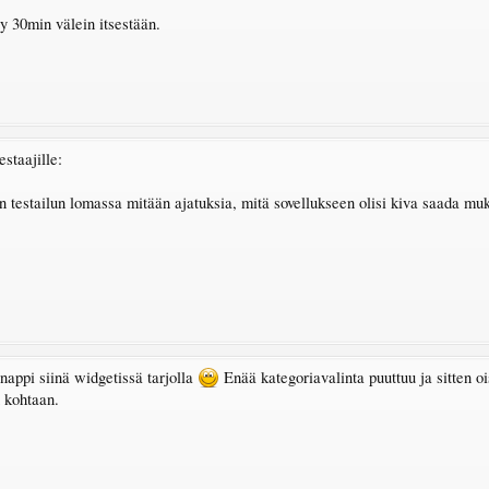
yy 30min välein itsestään.
staajille:
n testailun lomassa mitään ajatuksia, mitä sovellukseen olisi kiva saada mu
nappi siinä widgetissä tarjolla
Enää kategoriavalinta puuttuu ja sitten o
n kohtaan.