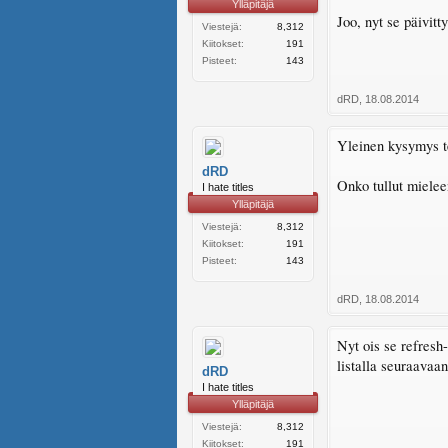
Ylläpitäjä
Joo, nyt se päivitt
Viestejä:
8,312
Kiitokset:
191
Pisteet:
143
dRD
,
18.08.2014
Yleinen kysymys te
dRD
Onko tullut mielee
I hate titles
Ylläpitäjä
Viestejä:
8,312
Kiitokset:
191
Pisteet:
143
dRD
,
18.08.2014
Nyt ois se refresh-
listalla seuraavaa
dRD
I hate titles
Ylläpitäjä
Viestejä:
8,312
Kiitokset:
191