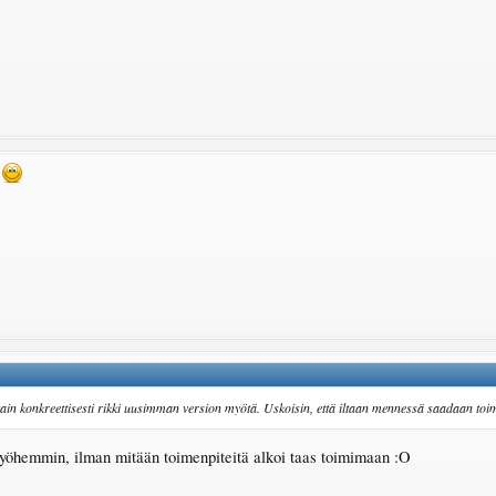
i
otain konkreettisesti rikki uusimman version myötä. Uskoisin, että iltaan mennessä saadaan toimi
myöhemmin, ilman mitään toimenpiteitä alkoi taas toimimaan :O