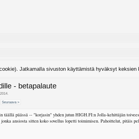
cookie). Jatkamalla sivuston käyttämistä hyväksyt keksien
dille - betapalaute
.2014
.
Seuraava >
n täällä päässä -- "korjasin" yhden jutun HIGH.FI:n Jolla-kehittäjän toivee
 jonka ansiosta sitten koko sovellus lopetti toimimisen. Pahoittelut, pitäis pel