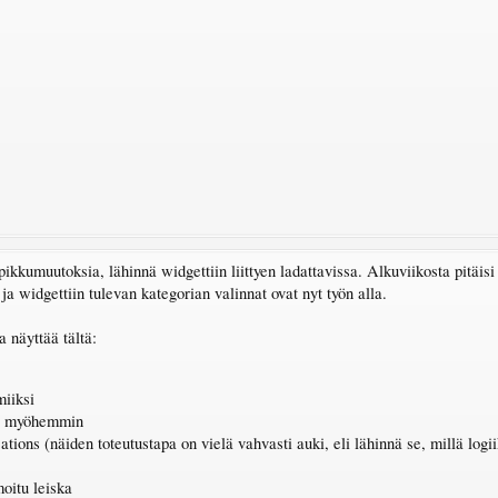
pikkumuutoksia, lähinnä widgettiin liittyen ladattavissa. Alkuviikosta pitäisi 
a widgettiin tulevan kategorian valinnat ovat nyt työn alla.
a näyttää tältä:
miiksi
ue myöhemmin
cations (näiden toteutustapa on vielä vahvasti auki, eli lähinnä se, millä logi
moitu leiska