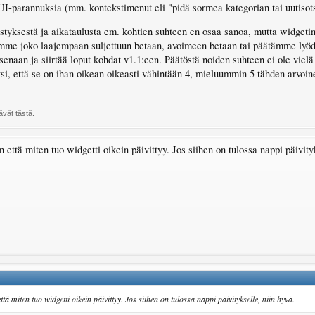
UI-parannuksia (mm. kontekstimenut eli "pidä sormea kategorian tai uutisotsi
estyksestä ja aikataulusta em. kohtien suhteen en osaa sanoa, mutta widgeti
ymme joko laajempaan suljettuun betaan, avoimeen betaan tai päätämme lyödä 
aisenaan ja siirtää loput kohdat v1.1:een. Päätöstä noiden suhteen ei ole vi
ksi, että se on ihan oikean oikeasti vähintään 4, mieluummin 5 tähden arvoine
tävät tästä.
 että miten tuo widgetti oikein päivittyy. Jos siihen on tulossa nappi päivity
tä miten tuo widgetti oikein päivittyy. Jos siihen on tulossa nappi päivitykselle, niin hyvä.