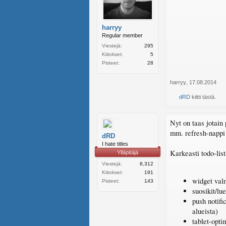
harryy
Regular member
Viestejä:
295
Kiitokset:
5
Pisteet:
28
harryy
,
17.08.2014
dRD
kiitti tästä.
Nyt on taas jotain 
mm. refresh-nappi j
dRD
I hate titles
Karkeasti todo-list
Ylläpitäjä
Viestejä:
8,312
Kiitokset:
191
widget val
Pisteet:
143
suosikit/l
push notifi
alueista)
tablet-opti