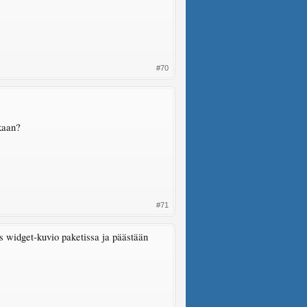
#70
kaan?
#71
is widget-kuvio paketissa ja päästään