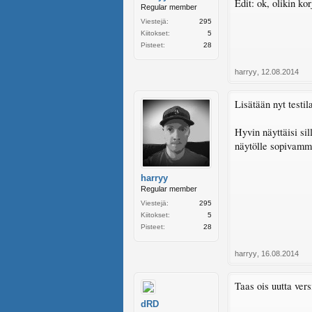
Edit: ok, olikin kor
Regular member
Viestejä:
295
Kiitokset:
5
Pisteet:
28
harryy
,
12.08.2014
Lisätään nyt testi
Hyvin näyttäisi sil
näytölle sopivamm
harryy
Regular member
Viestejä:
295
Kiitokset:
5
Pisteet:
28
harryy
,
16.08.2014
Taas ois uutta vers
dRD