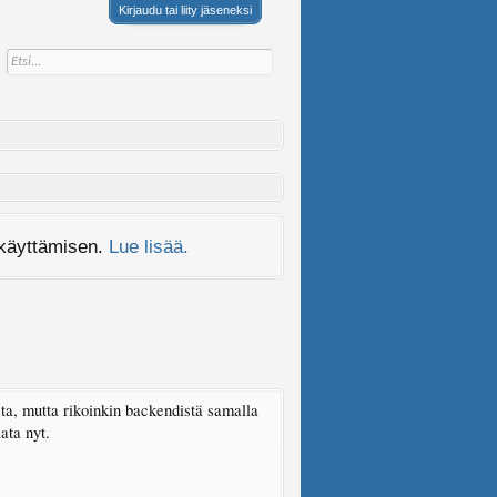
Kirjaudu tai liity jäseneksi
 käyttämisen.
Lue lisää.
sta, mutta rikoinkin backendistä samalla
ata nyt.