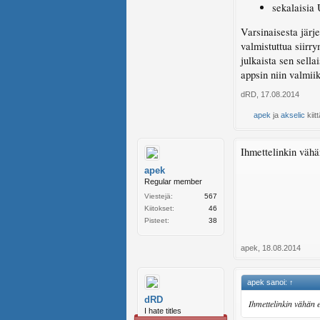
sekalaisia 
Varsinaisesta järj
valmistuttua siirr
julkaista sen sell
appsin niin valmii
dRD
,
17.08.2014
apek
ja
akselic
kiit
Ihmettelinkin vähän
apek
Regular member
Viestejä:
567
Kiitokset:
46
Pisteet:
38
apek
,
18.08.2014
apek sanoi:
↑
dRD
Ihmettelinkin vähän et
I hate titles