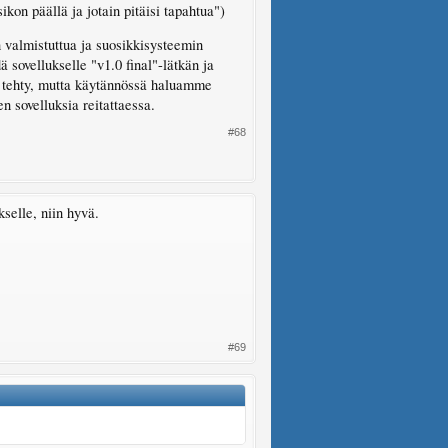
kon päällä ja jotain pitäisi tapahtua")
n valmistuttua ja suosikkisysteemin
sovellukselle "v1.0 final"-lätkän ja
elä tehty, mutta käytännössä haluamme
n sovelluksia reitattaessa.
#68
kselle, niin hyvä.
#69