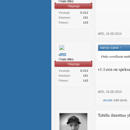
I hate titles
Ylläpitäjä
Viestejä:
8,312
Kiitokset:
191
Pisteet:
143
dRD
,
16.08.2014
harryy sanoi:
↑
dRD
Onko sovellusta mahd
I hate titles
Ylläpitäjä
v1.1:een on speksat
Viestejä:
8,312
Kiitokset:
191
Pisteet:
143
dRD
,
16.08.2014
akselic
kiitti tästä.
Tabilla ilmoittaa 