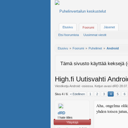
Etusivu
Jäsenet
Foorumi
Etsi foorumista
Uusimmat viestit
Etusivu
Foorumi
Puhelimet
Android
Tämä sivusto käyttää keksejä (
High.fi Uutisvahti Androi
Viestiketju
Android
-osiossa. Ketjun avasi
dRD
28.07
Sivu 4 / 6
< Edellinen
1
2
3
4
5
6
Aha, ongelma oliki
yhden toisen jutun,
dRD
I hate titles
Ylläpitäjä