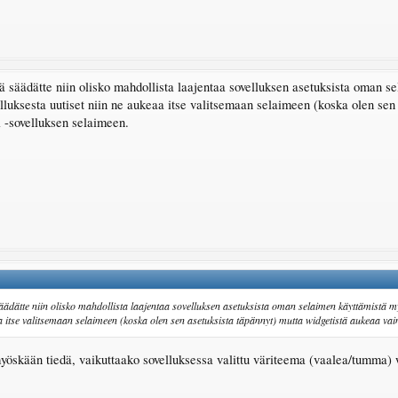
ä säädätte niin olisko mahdollista laajentaa sovelluksen asetuksista oman s
lluksesta uutiset niin ne aukeaa itse valitsemaan selaimeen (koska olen sen
i -sovelluksen selaimeen.
säädätte niin olisko mahdollista laajentaa sovelluksen asetuksista oman selaimen käyttämistä my
a itse valitsemaan selaimeen (koska olen sen asetuksista täpännyt) mutta widgetistä aukeaa vain
yöskään tiedä, vaikuttaako sovelluksessa valittu väriteema (vaalea/tumma) w