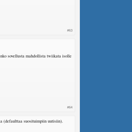
#63
Onko sovellusta mahdollista twiikata isolle
#64
a (defaulttaa suosituimpiin uutisiin).