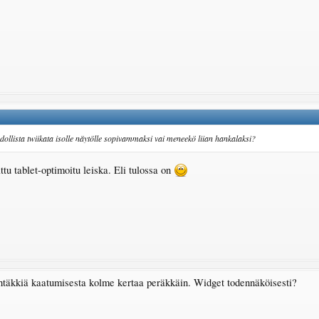
ollista twiikata isolle näytölle sopivammaksi vai meneekö liian hankalaksi?
tu tablet-optimoitu leiska. Eli tulossa on
yhtäkkiä kaatumisesta kolme kertaa peräkkäin. Widget todennäköisesti?