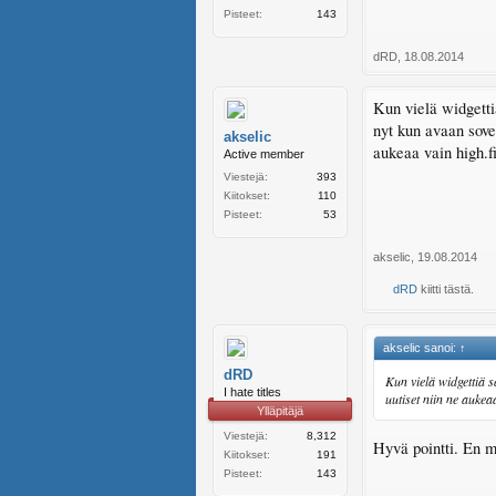
Pisteet:
143
dRD
,
18.08.2014
Kun vielä widgetti
nyt kun avaan sove
akselic
aukeaa vain high.f
Active member
Viestejä:
393
Kiitokset:
110
Pisteet:
53
akselic
,
19.08.2014
dRD
kiitti tästä.
akselic sanoi:
↑
dRD
Kun vielä widgettiä 
I hate titles
uutiset niin ne aukea
Ylläpitäjä
Viestejä:
8,312
Hyvä pointti. En m
Kiitokset:
191
Pisteet:
143