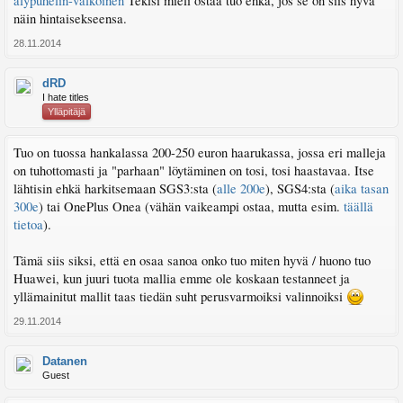
alypuhelin-valkoinen
Tekisi mieli ostaa tuo ehkä, jos se on siis hyvä
näin hintaisekseensa.
28.11.2014
dRD
I hate titles
Ylläpitäjä
Tuo on tuossa hankalassa 200-250 euron haarukassa, jossa eri malleja
on tuhottomasti ja "parhaan" löytäminen on tosi, tosi haastavaa. Itse
lähtisin ehkä harkitsemaan SGS3:sta (
alle 200e
), SGS4:sta (
aika tasan
300e
) tai OnePlus Onea (vähän vaikeampi ostaa, mutta esim.
täällä
tietoa
).
Tämä siis siksi, että en osaa sanoa onko tuo miten hyvä / huono tuo
Huawei, kun juuri tuota mallia emme ole koskaan testanneet ja
yllämainitut mallit taas tiedän suht perusvarmoiksi valinnoiksi
29.11.2014
Datanen
Guest