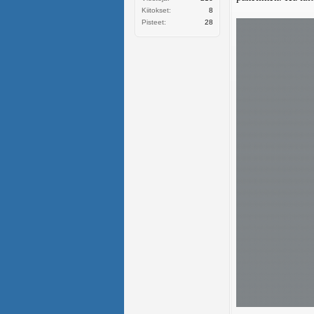
Kiitokset:
8
Pisteet:
28