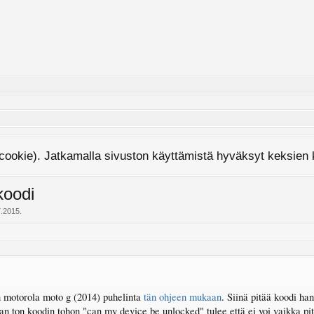
cookie). Jatkamalla sivuston käyttämistä hyväksyt keksien
koodi
7.2015
.
n motorola moto g (2014) puhelinta
tän ohjeen mukaan
. Siinä pitää koodi ha
an ton koodin tohon "can my device be unlocked" tulee että ei voi vaikka pit