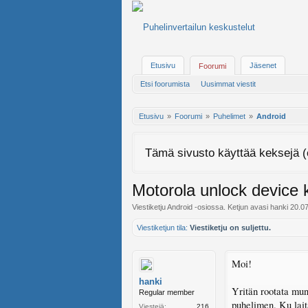
Etusivu
Jäsenet
Foorumi
Etsi foorumista
Uusimmat viestit
Etusivu
Foorumi
Puhelimet
Android
Tämä sivusto käyttää keksejä (
Motorola unlock device 
Viestiketju
Android
-osiossa. Ketjun avasi
hanki
20.0
Viestiketjun tila:
Viestiketju on suljettu.
Moi!
hanki
Yritän rootata mu
Regular member
puhelimen. Ku lait
Viestejä:
216