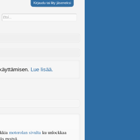
Kirjaudu tai liity jäseneksi
 käyttämisen.
Lue lisää.
nkkia
motorolan sivulta
ku unlockkaa
äs pystyä.