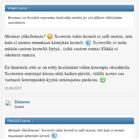
Vingeri sanoi:
↑
Roottaus voi hyvinkin nopeuttaa Androidia etenkin jos sen jälkeen ylikirjoittaa
suorittimen.
Meinaat ylikellotusta?
Xcoverin vakio kerneli ei salli moista, niin
kuin ei monen muunkaan kännykän kerneli.
Xcoverille ei taida
mitään custom kerneliä löytyä.. (eikä custom romia) Elikkä ei
oikotietä onneen.
En ihmettele että se on tehty kestämään vähän kovempia olosuhteita.
Xcoverien omistajat kiroaa niitä kaiken päivää, välillä xcover saa
varmasti kovempaakin kyytiä omistajansa puolesta.
23.06.2013
Datanen
Guest
Peku123 sanoi:
↑
Meinaat ylikellotusta? Xcoverin vakio kerneli ei salli moista, niin kuin ei monen
muunkaan kännykän kerneli.