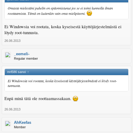
Omasta mielestäni puhelin on epäonnistunut jos se ei toimi kunnolla ilman
roottaamista. Tämä on kuitenkin vain oma mielipiteeni.
Ei Windowsia voi rootata, koska kyseisestä käyttöjärjestelmästä ei
löydy root-tunnusta.
26.06.2013
_eemeli-
Regular member
mrl586 sanoi:
↑
Ei Windowsia voi rootata, koska kyseisestä käyttöjärjestelmästä ei löydy root-
tunnusta.
Enpä minä tätä ole roottaamassakaan.
26.06.2013
AhKeefas
Member