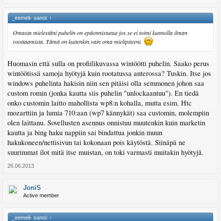
_eemeli- sanoi:
↑
Omasta mielestäni puhelin on epäonnistunut jos se ei toimi kunnolla ilman
roottaamista. Tämä on kuitenkin vain oma mielipiteeni.
Huomasin että sulla on profiilikuvassa wintöötti puhelin. Saako perus
wintöötissä samoja hyötyjä kuin rootatussa anterossa? Tuskin. Itse jos
windows puhelinta hakisin niin sen pitäisi olla semmonen johon saa
custom romin (jonka kautta siis puhelin "unlockaantuu"). En tiedä
onko customin laitto mahollista wp8:n kohalla, mutta esim. Htc
mozarttiin ja lumia 710:aan (wp7 kännykät) saa customin, molempiin
olen laittanu. Sovellusten asennus onnistuu muutenkin kuin marketin
kautta ja bing haku nappiin sai bindattua jonkin muun
hakukoneen/nettisivun tai kokonaan pois käytöstä. Siinäpä ne
suurimmat ilot mitä itse muistan, on toki varmasti muitakin hyötyjä.
26.06.2013
JoniS
Active member
_eemeli- sanoi:
↑