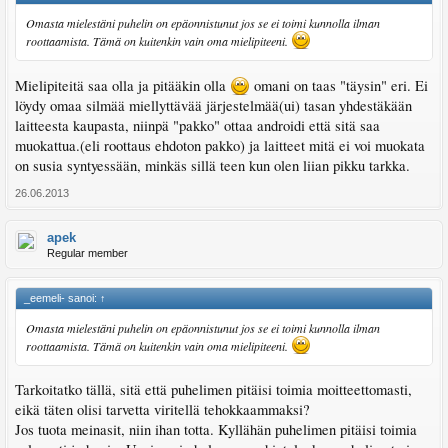
Omasta mielestäni puhelin on epäonnistunut jos se ei toimi kunnolla ilman
roottaamista. Tämä on kuitenkin vain oma mielipiteeni.
Mielipiteitä saa olla ja pitääkin olla
omani on taas "täysin" eri. Ei
löydy omaa silmää miellyttävää järjestelmää(ui) tasan yhdestäkään
laitteesta kaupasta, niinpä "pakko" ottaa androidi että sitä saa
muokattua.(eli roottaus ehdoton pakko) ja laitteet mitä ei voi muokata
on susia syntyessään, minkäs sillä teen kun olen liian pikku tarkka.
26.06.2013
apek
Regular member
_eemeli- sanoi:
↑
Omasta mielestäni puhelin on epäonnistunut jos se ei toimi kunnolla ilman
roottaamista. Tämä on kuitenkin vain oma mielipiteeni.
Tarkoitatko tällä, sitä että puhelimen pitäisi toimia moitteettomasti,
eikä täten olisi tarvetta viritellä tehokkaammaksi?
Jos tuota meinasit, niin ihan totta. Kyllähän puhelimen pitäisi toimia