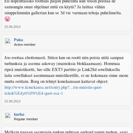
Eli nopeuttaisiko roottaus paljon puhelinta kun voisin poistaa ne
samsungin omat ohjelmat mitä en käytä? Ja laittaa vähän
simppelimmän gallerian kun se 3d vie varmaan tehoja puhelimelta.
22.06.2013
Peku
Active member
Joo roottaa ehottomasti. Sitten kun on rootti niin poista niitä sampan
turhuuksia ja asenna adaway (mainoksia blokkaamaan). Hommaa
ripeä muistikortti, luo sille EXT3 partitio ja Link2Sd sovelluksella
laita sovellukset asentumaan muistikortille, ei ne kokonaan sinne mene
mutta osittain. Borg on tehnyt konekansaan kattavat ohjeet:
http://www.konekansa.net/entry.php?...rin-muistin-quot-
tehok%E4ytt%F6%E4-quot-osa-1
22.06.2013
kerbo
Regular member
Melkein tosiaan asentaisin jonkun puhtaan android romin tuohon, saisi