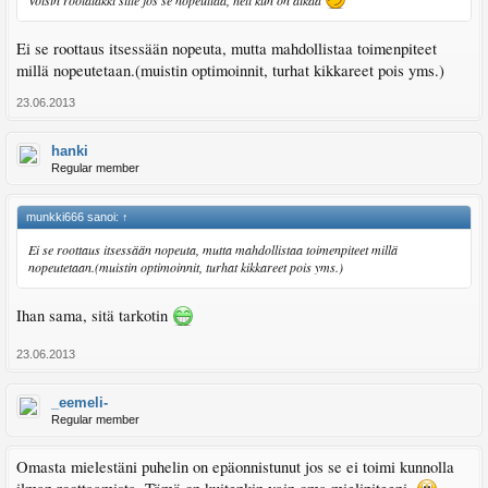
Voisin rootatakki sitte jos se nopeuttaa, heti kun on aikaa
Ei se roottaus itsessään nopeuta, mutta mahdollistaa toimenpiteet
millä nopeutetaan.(muistin optimoinnit, turhat kikkareet pois yms.)
23.06.2013
hanki
Regular member
munkki666 sanoi:
↑
Ei se roottaus itsessään nopeuta, mutta mahdollistaa toimenpiteet millä
nopeutetaan.(muistin optimoinnit, turhat kikkareet pois yms.)
Ihan sama, sitä tarkotin
23.06.2013
_eemeli-
Regular member
Omasta mielestäni puhelin on epäonnistunut jos se ei toimi kunnolla