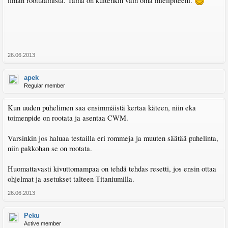
ilman roottaamista. Tämä on kuitenkin vain oma mielipiteeni.
26.06.2013
apek
Regular member
Kun uuden puhelimen saa ensimmäistä kertaa käteen, niin eka
toimenpide on rootata ja asentaa CWM.
Varsinkin jos haluaa testailla eri rommeja ja muuten säätää puhelinta,
niin pakkohan se on rootata.
Huomattavasti kivuttomampaa on tehdä tehdas resetti, jos ensin ottaa
ohjelmat ja asetukset talteen Titaniumilla.
26.06.2013
Peku
Active member