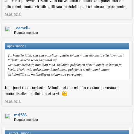
sulavasti ja hyvin. Usein vain halvemman hintaluokan puhelimet ei
niin toimi, mutta virittämällä saa mahdollisesti toimimaan paremmin.
26.06.2013
_eemeli-
Regular member
apek sanoi:
↑
Tarkoitatko tällä, sitä että puhelimen pitäisi toimia moitteettomasti, eikä täten olisi
tarvetta viritellä tehokkaammaksi?
Jos tuota meinasit, niin ihan totta. Kyllähän puhelimen pitäisi toimia sulavasti ja
hyvin. Usein vain halvemman hintaluokan puhelimet ei niin toimi, mutta
virittämällä saa mahdollisesti toimimaan paremmin.
Juu, juuri tuota tarkotin. Minulla ei ole mitään roottaajia vastaan,
mutta itselleni sellainen ei sovi.
26.06.2013
mrl586
Regular member
_eemeli- sanoi:
↑