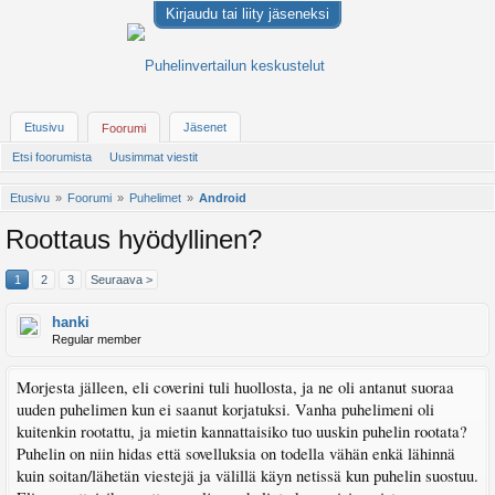
Kirjaudu tai liity jäseneksi
Etusivu
Jäsenet
Foorumi
Etsi foorumista
Uusimmat viestit
Etusivu
Foorumi
Puhelimet
Android
Roottaus hyödyllinen?
1
2
3
Seuraava >
hanki
Regular member
Morjesta jälleen, eli coverini tuli huollosta, ja ne oli antanut suoraa
uuden puhelimen kun ei saanut korjatuksi. Vanha puhelimeni oli
kuitenkin rootattu, ja mietin kannattaisiko tuo uuskin puhelin rootata?
Puhelin on niin hidas että sovelluksia on todella vähän enkä lähinnä
kuin soitan/lähetän viestejä ja välillä käyn netissä kun puhelin suostuu.