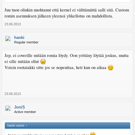
Juu tuon olinkin unohtanut että kernel ei välttämättä salli sitä. Custom
romin asennuksen jälkeen yleensä ylikellotus on mahdollista.
23.06.2013
hanki
Regular member
Jep, ei coverille mitään romia löydy. Oon yrittäny löytää joskus, mutta
ei sille mitään ollut
Voisin rootatakki sitte jos se nopeuttaa, heti kun on aikaa
23.06.2013
JoniS
Active member
hanki sanoi:
↑