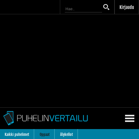
Kirjaudu
Kaikki puhelimet
Oppaat
Älykellot