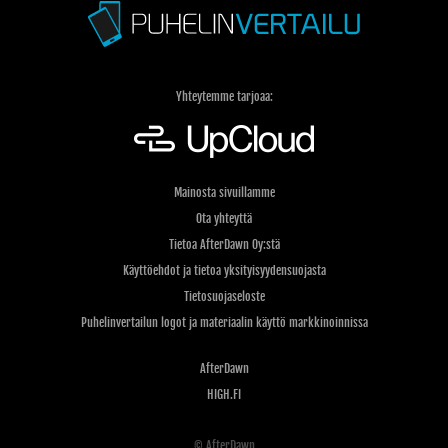
Yhteytemme tarjoaa:
Mainosta sivuillamme
Ota yhteyttä
Tietoa AfterDawn Oy:stä
Käyttöehdot ja tietoa yksityisyydensuojasta
Tietosuojaseloste
Puhelinvertailun logot ja materiaalin käyttö markkinoinnissa
AfterDawn
HIGH.FI
© AfterDawn