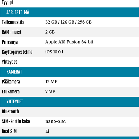
Tyyppi
JÄRJESTELMÄ
Tallennustila
32 GB
/
128 GB
/
256 GB
RAM-muisti
2 GB
Piirisarja
Apple A10 Fusion 64-bit
Käyttöjärjestelmä
iOS 10.0.1
Yhteydet
KAMERAT
Pääkamera
12 MP
Etukamera
7 MP
YHTEYDET
Bluetooth
SIM-kortin koko
nano-SIM
Dual SIM
Ei