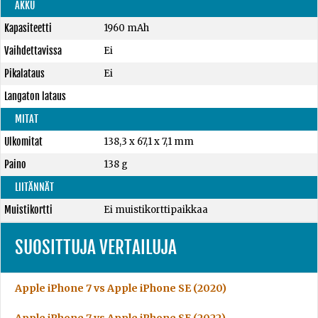
AKKU
Kapasiteetti
1960 mAh
Vaihdettavissa
Ei
Pikalataus
Ei
Langaton lataus
MITAT
Ulkomitat
138,3 x 67,1 x 7,1 mm
Paino
138 g
LIITÄNNÄT
Muistikortti
Ei muistikorttipaikkaa
SUOSITTUJA VERTAILUJA
Apple iPhone 7 vs Apple iPhone SE (2020)