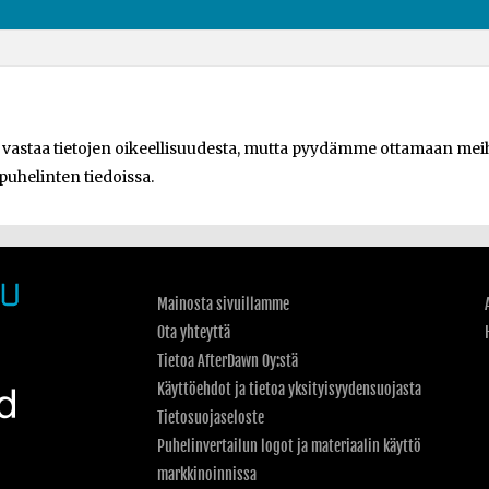
e vastaa tietojen oikeellisuudesta, mutta pyydämme ottamaan meihi
 puhelinten tiedoissa.
Mainosta sivuillamme
Ota yhteyttä
Tietoa AfterDawn Oy:stä
Käyttöehdot ja tietoa yksityisyydensuojasta
Tietosuojaseloste
Puhelinvertailun logot ja materiaalin käyttö
markkinoinnissa