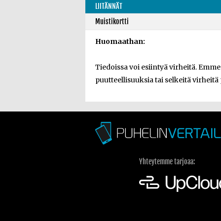
LIITÄNNÄT
Muistikortti
Huomaathan:
Tiedoissa voi esiintyä virheitä. Emm
puutteellisuuksia tai selkeitä virheitä
Yhteytemme tarjoaa: