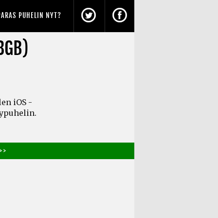
PARAS PUHELIN NYT?
8GB)
en iOS -
lypuhelin.
> >