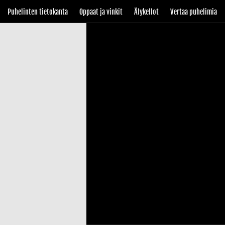
Puhelinten tietokanta
Oppaat ja vinkit
Älykellot
Vertaa puhelimia