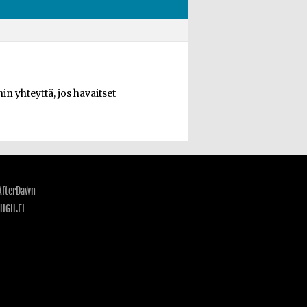
n yhteyttä, jos havaitset
AfterDawn
HIGH.FI