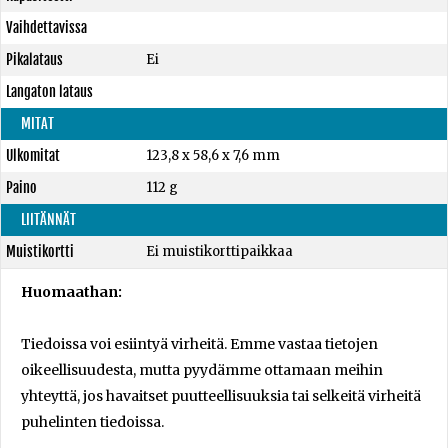
Vaihdettavissa
Pikalataus
Ei
Langaton lataus
MITAT
Ulkomitat
123,8 x 58,6 x 7,6 mm
Paino
112 g
LIITÄNNÄT
Muistikortti
Ei muistikorttipaikkaa
Huomaathan:
Tiedoissa voi esiintyä virheitä. Emme vastaa tietojen
oikeellisuudesta, mutta pyydämme ottamaan meihin
yhteyttä, jos havaitset puutteellisuuksia tai selkeitä virheitä
puhelinten tiedoissa.