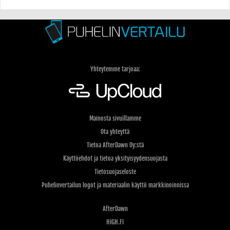
Yhteytemme tarjoaa:
Mainosta sivuillamme
Ota yhteyttä
Tietoa AfterDawn Oy:stä
Käyttöehdot ja tietoa yksityisyydensuojasta
Tietosuojaseloste
Puhelinvertailun logot ja materiaalin käyttö markkinoinnissa
AfterDawn
HIGH.FI