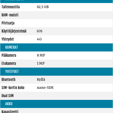
Tallennustila
62,5 GB
RAM-muisti
Piirisarja
Käyttöjärjestelmä
iOS
Yhteydet
4G
KAMERAT
Pääkamera
8 MP
Etukamera
1 MP
YHTEYDET
Bluetooth
Kyllä
SIM-kortin koko
nano-SIM
Dual SIM
AKKU
Kapasiteetti