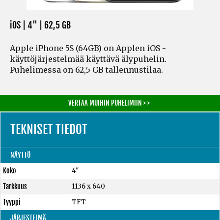
iOS | 4" |
62,5 GB
Apple iPhone 5S (64GB) on Applen iOS -
käyttöjärjestelmää käyttävä älypuhelin.
Puhelimessa on 62,5 GB tallennustilaa.
VERTAA MUIHIN PUHELIMIIN > >
TEKNISET TIEDOT
NÄYTTÖ
Koko
4"
Tarkkuus
1136 x 640
Tyyppi
TFT
JÄRJESTELMÄ