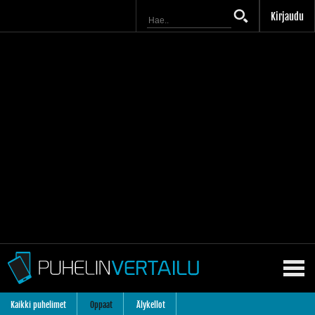
Kirjaudu
Kaikki puhelimet
Oppaat
Älykellot