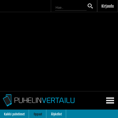
Kirjaudu
Kaikki puhelimet
Oppaat
Älykellot