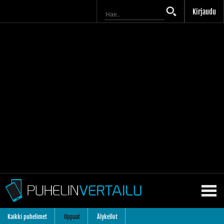
Kirjaudu
Kaikki puhelimet
Oppaat
Älykellot