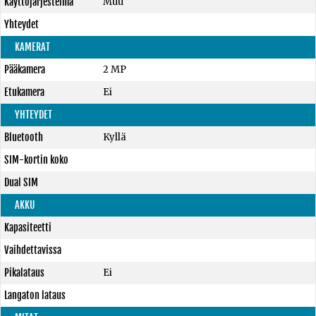
Käyttöjärjestelmä
Muu
Yhteydet
KAMERAT
Pääkamera
2 MP
Etukamera
Ei
YHTEYDET
Bluetooth
Kyllä
SIM-kortin koko
Dual SIM
AKKU
Kapasiteetti
Vaihdettavissa
Pikalataus
Ei
Langaton lataus