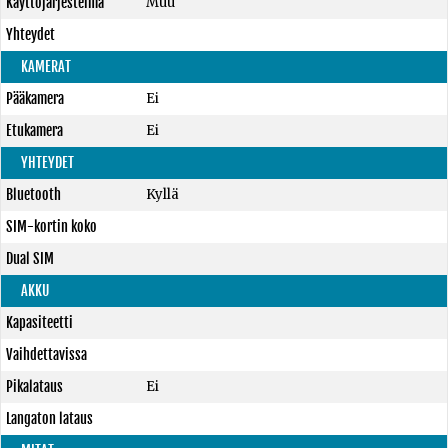
Käyttöjärjestelmä
Muu
Yhteydet
KAMERAT
Pääkamera
Ei
Etukamera
Ei
YHTEYDET
Bluetooth
Kyllä
SIM-kortin koko
Dual SIM
AKKU
Kapasiteetti
Vaihdettavissa
Pikalataus
Ei
Langaton lataus