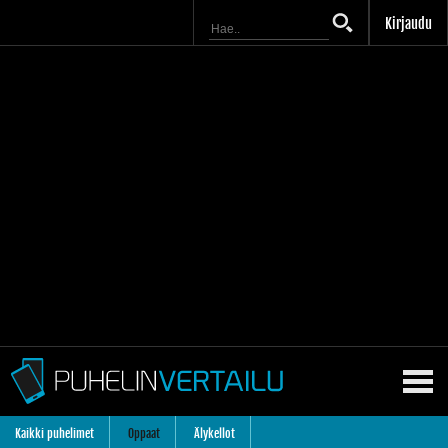
Kirjaudu
Kaikki puhelimet
Oppaat
Älykellot