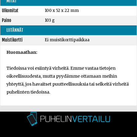
MITAT
Ulkomitat
100 x 52 x 22 mm
Paino
103 g
LIITÄNNÄT
Muistikortti
Ei muistikorttipaikkaa
Huomaathan:
Tiedoissa voi esiintyä virheitä. Emme vastaa tietojen
oikeellisuudesta, mutta pyydämme ottamaan meihin
yhteyttä, jos havaitset puutteellisuuksia tai selkeitä virheitä
puhelinten tiedoissa.