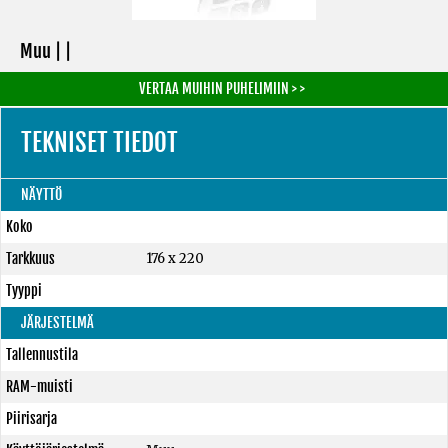
Muu | |
VERTAA MUIHIN PUHELIMIIN > >
TEKNISET TIEDOT
NÄYTTÖ
Koko
Tarkkuus
176 x 220
Tyyppi
JÄRJESTELMÄ
Tallennustila
RAM-muisti
Piirisarja