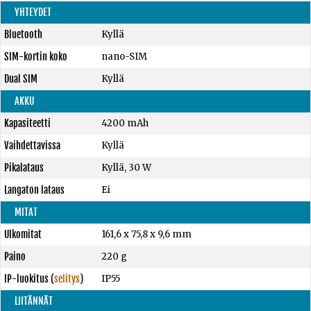
YHTEYDET
Bluetooth
Kyllä
SIM-kortin koko
nano-SIM
Dual SIM
Kyllä
AKKU
Kapasiteetti
4200 mAh
Vaihdettavissa
Kyllä
Pikalataus
Kyllä, 30 W
Langaton lataus
Ei
MITAT
Ulkomitat
161,6 x 75,8 x 9,6 mm
Paino
220 g
IP-luokitus
(
selitys
)
IP55
LIITÄNNÄT