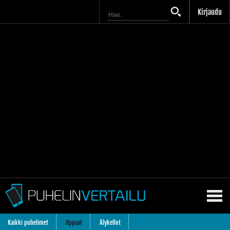
Kirjaudu
Kaikki puhelimet
Oppaat
Älykellot