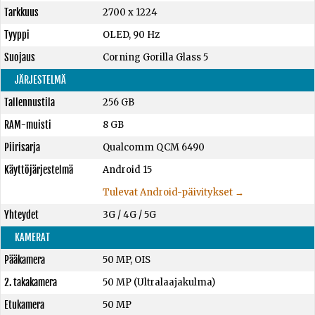
Tarkkuus
2700 x 1224
Tyyppi
OLED, 90 Hz
Suojaus
Corning Gorilla Glass 5
JÄRJESTELMÄ
Tallennustila
256 GB
RAM-muisti
8 GB
Piirisarja
Qualcomm QCM 6490
Käyttöjärjestelmä
Android 15
Tulevat Android-päivitykset →
Yhteydet
3G / 4G / 5G
KAMERAT
Pääkamera
50 MP, OIS
2. takakamera
50 MP (Ultralaajakulma)
Etukamera
50 MP