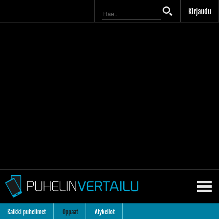
Kirjaudu
Kaikki puhelimet
Oppaat
Älykellot