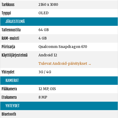
Tarkkuus
2160 x 1080
Tyyppi
OLED
JÄRJESTELMÄ
Tallennustila
64 GB
RAM-muisti
4 GB
Piirisarja
Qualcomm Snapdragon 670
Käyttöjärjestelmä
Android 12
Tulevat Android-päivitykset →
Yhteydet
3G / 4G
KAMERAT
Pääkamera
12 MP, OIS
Etukamera
8 MP
YHTEYDET
Bluetooth