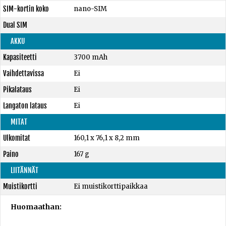
SIM-kortin koko
nano-SIM
Dual SIM
AKKU
Kapasiteetti
3700 mAh
Vaihdettavissa
Ei
Pikalataus
Ei
Langaton lataus
Ei
MITAT
Ulkomitat
160,1 x 76,1 x 8,2 mm
Paino
167 g
LIITÄNNÄT
Muistikortti
Ei muistikorttipaikkaa
Huomaathan: