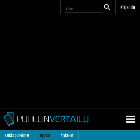
Kirjaudu
Kaikki puhelimet
Oppaat
Älykellot