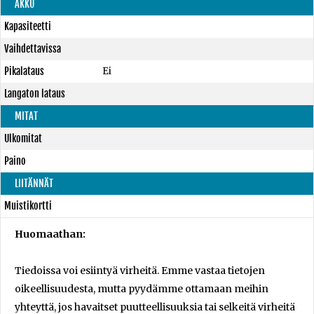
AKKU
Kapasiteetti
Vaihdettavissa
Pikalataus
Ei
Langaton lataus
MITAT
Ulkomitat
Paino
LIITÄNNÄT
Muistikortti
Huomaathan:
Tiedoissa voi esiintyä virheitä. Emme vastaa tietojen
oikeellisuudesta, mutta pyydämme ottamaan meihin
yhteyttä, jos havaitset puutteellisuuksia tai selkeitä virheitä