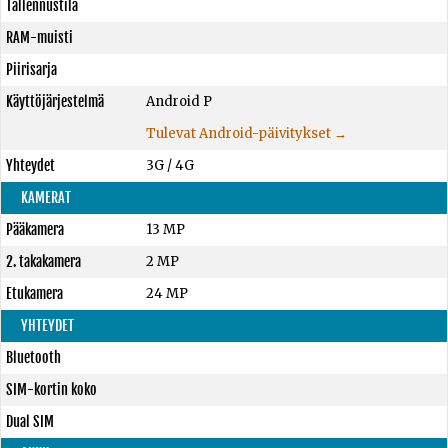
Tallennustila
RAM-muisti
Piirisarja
Käyttöjärjestelmä
Android P
Tulevat Android-päivitykset →
Yhteydet
3G / 4G
KAMERAT
Pääkamera
13 MP
2. takakamera
2 MP
Etukamera
24 MP
YHTEYDET
Bluetooth
SIM-kortin koko
Dual SIM