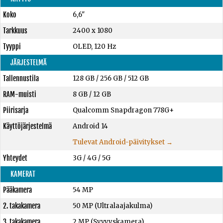
Koko
6,6"
Tarkkuus
2400 x 1080
Tyyppi
OLED, 120 Hz
JÄRJESTELMÄ
Tallennustila
128 GB
/
256 GB
/
512 GB
RAM-muisti
8 GB
/
12 GB
Piirisarja
Qualcomm Snapdragon 778G+
Käyttöjärjestelmä
Android 14
Tulevat Android-päivitykset →
Yhteydet
3G / 4G / 5G
KAMERAT
Pääkamera
54 MP
2. takakamera
50 MP (Ultralaajakulma)
3. takakamera
2 MP (Syvyyskamera)