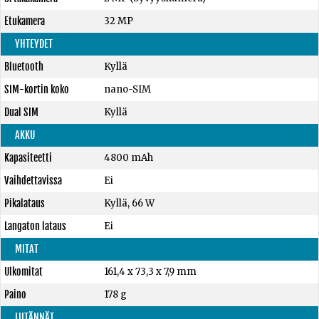
Etukamera
32 MP
YHTEYDET
Bluetooth
Kyllä
SIM-kortin koko
nano-SIM
Dual SIM
Kyllä
AKKU
Kapasiteetti
4800 mAh
Vaihdettavissa
Ei
Pikalataus
Kyllä, 66 W
Langaton lataus
Ei
MITAT
Ulkomitat
161,4 x 73,3 x 7,9 mm
Paino
178 g
LIITÄNNÄT