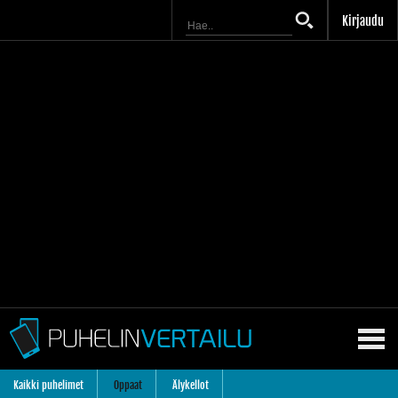
Kirjaudu
Kaikki puhelimet
Oppaat
Älykellot