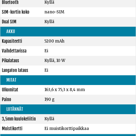
Bluetooth
Kyllä
SIM-kortin koko
nano-SIM
Dual SIM
Kyllä
AKKU
Kapasiteetti
5200 mAh
Vaihdettavissa
Ei
Pikalataus
Kyllä, 10 W
Langaton lataus
Ei
MITAT
Ulkomitat
163,6 x 75,3 x 8,4 mm
Paino
190 g
LIITÄNNÄT
3,5mm kuulokeliitin
Kyllä
Muistikortti
Ei muistikorttipaikkaa