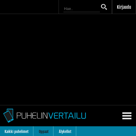
Kirjaudu
Kaikki puhelimet
Oppaat
Älykellot