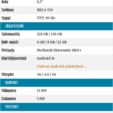
Koko
6,5"
Tarkkuus
1612 x 720
Tyyppi
TFT, 90 Hz
JÄRJESTELMÄ
Tallennustila
128 GB
/
256 GB
RAM-muisti
6 GB
/
8 GB
/
12 GB
Piirisarja
Mediatek Dimensity 6100+
Käyttöjärjestelmä
Android 14
Tulevat Android-päivitykset →
Yhteydet
3G / 4G / 5G
KAMERAT
Pääkamera
13 MP
Etukamera
5 MP
YHTEYDET