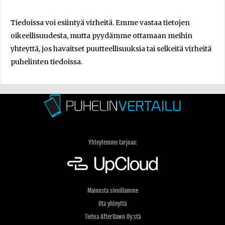
Tiedoissa voi esiintyä virheitä. Emme vastaa tietojen
oikeellisuudesta, mutta pyydämme ottamaan meihin
yhteyttä, jos havaitset puutteellisuuksia tai selkeitä virheitä
puhelinten tiedoissa.
Yhteytemme tarjoaa:
Mainosta sivuillamme
Ota yhteyttä
Tietoa AfterDawn Oy:stä