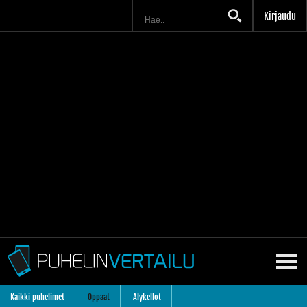
Kirjaudu
Kaikki puhelimet
Oppaat
Älykellot