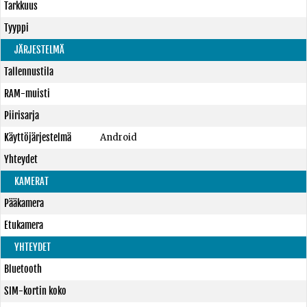
Tarkkuus
Tyyppi
JÄRJESTELMÄ
Tallennustila
RAM-muisti
Piirisarja
Käyttöjärjestelmä
Android
Yhteydet
KAMERAT
Pääkamera
Etukamera
YHTEYDET
Bluetooth
SIM-kortin koko