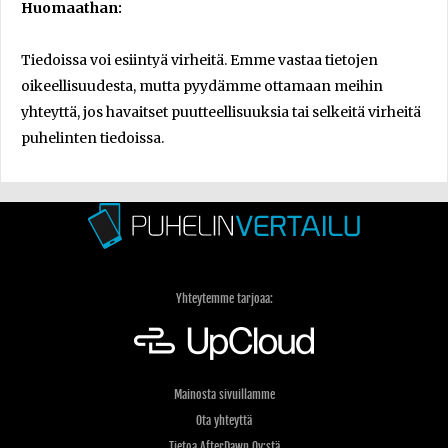
Huomaathan:
Tiedoissa voi esiintyä virheitä. Emme vastaa tietojen
oikeellisuudesta, mutta pyydämme ottamaan meihin
yhteyttä, jos havaitset puutteellisuuksia tai selkeitä virheitä
puhelinten tiedoissa.
Yhteytemme tarjoaa:
Mainosta sivuillamme
Ota yhteyttä
Tietoa AfterDawn Oy:stä