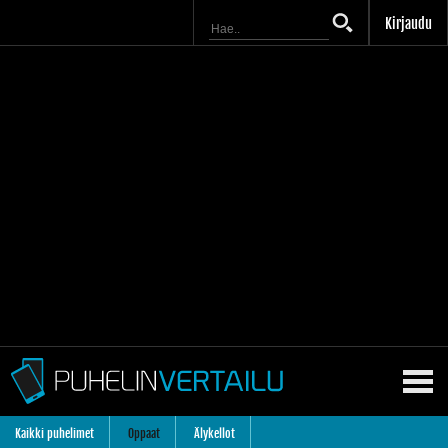
Kirjaudu
Kaikki puhelimet
Oppaat
Älykellot