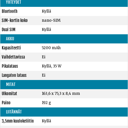
YHTEYDET
Bluetooth
Kyllä
SIM-kortin koko
nano-SIM
Dual SIM
Kyllä
AKKU
Kapasiteetti
5200 mAh
Vaihdettavissa
Ei
Pikalataus
Kyllä, 35 W
Langaton lataus
Ei
MITAT
Ulkomitat
163,6 x 75,3 x 8,4 mm
Paino
192 g
LIITÄNNÄT
3,5mm kuulokeliitin
Kyllä