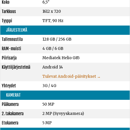
Koko
6,5"
Tarkkuus
1612 x 720
Tyyppi
TFT, 90 Hz
JÄRJESTELMÄ
Tallennustila
128 GB
/
256 GB
RAM-muisti
4 GB
/
6 GB
Piirisarja
Mediatek Helio G85
Käyttöjärjestelmä
Android 14
Tulevat Android-päivitykset →
Yhteydet
3G / 4G
KAMERAT
Pääkamera
50 MP
2. takakamera
2 MP (Syvyyskamera)
Etukamera
5 MP