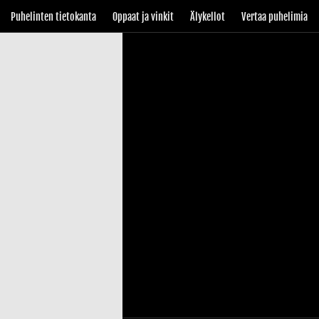
Puhelinten tietokanta
Oppaat ja vinkit
Älykellot
Vertaa puhelimia