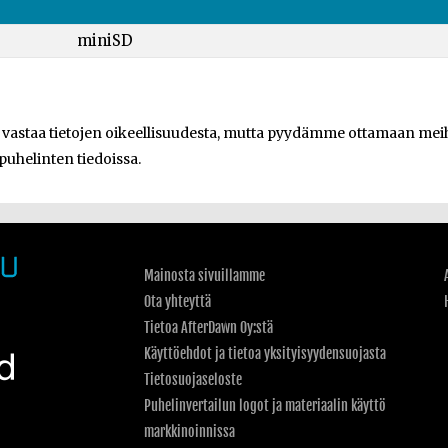
miniSD
e vastaa tietojen oikeellisuudesta, mutta pyydämme ottamaan meihi
 puhelinten tiedoissa.
Mainosta sivuillamme
Ota yhteyttä
Tietoa AfterDawn Oy:stä
Käyttöehdot ja tietoa yksityisyydensuojasta
Tietosuojaseloste
Puhelinvertailun logot ja materiaalin käyttö
markkinoinnissa