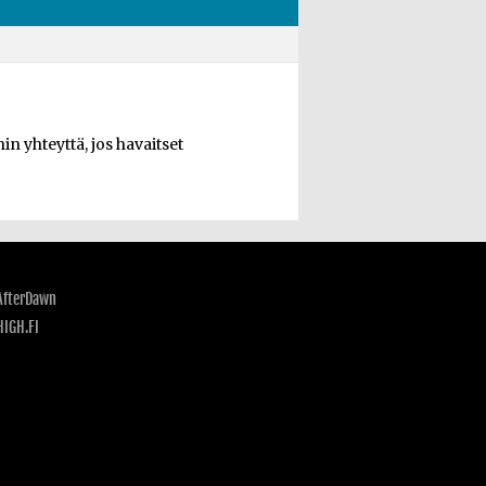
n yhteyttä, jos havaitset
AfterDawn
HIGH.FI