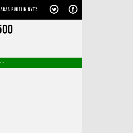
PARAS PUHELIN NYT?
500
> >