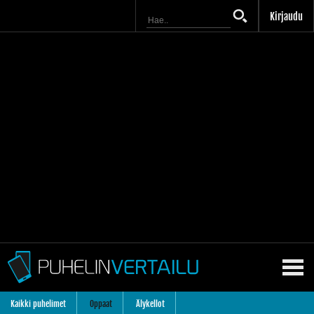
Kirjaudu
Kaikki puhelimet
Oppaat
Älykellot