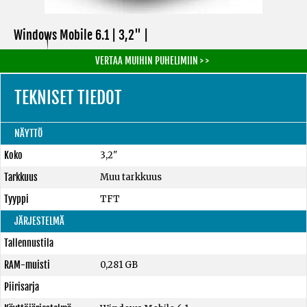
Windows Mobile 6.1 | 3,2" |
VERTAA MUIHIN PUHELIMIIN > >
TEKNISET TIEDOT
NÄYTTÖ
Koko
3,2"
Tarkkuus
Muu tarkkuus
Tyyppi
TFT
JÄRJESTELMÄ
Tallennustila
RAM-muisti
0,281 GB
Piirisarja