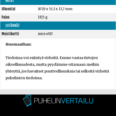
MITAT
Ulkomitat
107,9 x 53,1 x 13,7 mm
Paino
117,5 g
LIITÄNNÄT
Muistikortti
microSD
Huomaathan:
Tiedoissa voi esiintyä virheitä. Emme vastaa tietojen
oikeellisuudesta, mutta pyydämme ottamaan meihin
yhteyttä, jos havaitset puutteellisuuksia tai selkeitä virheitä
puhelinten tiedoissa.