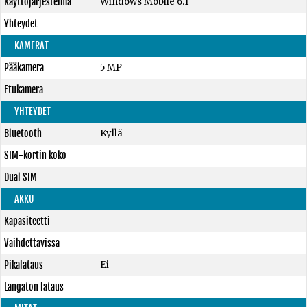
Käyttöjärjestelmä
Windows Mobile 6.1
Yhteydet
KAMERAT
Pääkamera
5 MP
Etukamera
YHTEYDET
Bluetooth
Kyllä
SIM-kortin koko
Dual SIM
AKKU
Kapasiteetti
Vaihdettavissa
Pikalataus
Ei
Langaton lataus