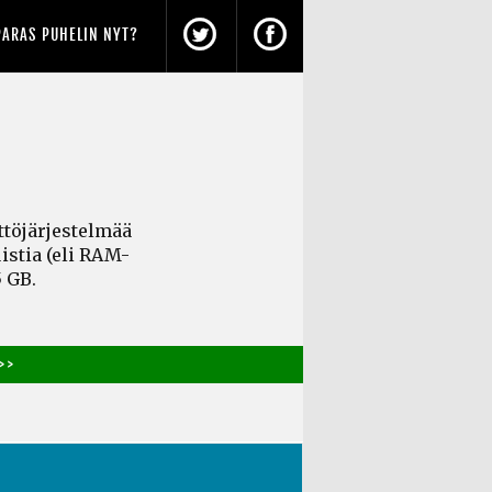
PARAS PUHELIN NYT?
ttöjärjestelmää
istia
(eli RAM-
 GB.
> >