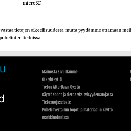
microSD
e vastaa tietojen oikeellisuudesta, mutta pyydämme ottamaan meihi
 puhelinten tiedoissa.
Mainosta sivuillamme
Ota yhteyttä
Tietoa AfterDawn Oy:stä
Käyttöehdot ja tietoa yksityisyydensuojasta
Tietosuojaseloste
Puhelinvertailun logot ja materiaalin käyttö
markkinoinnissa