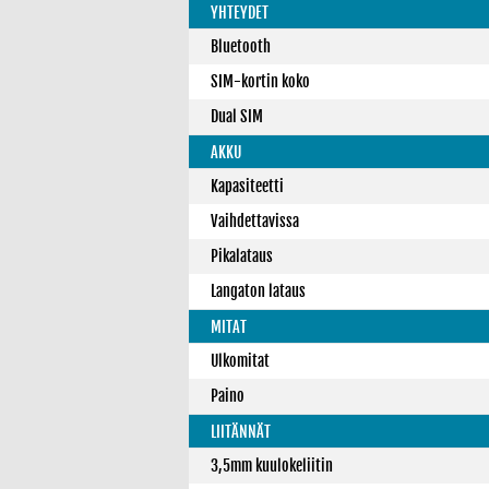
YHTEYDET
Bluetooth
SIM-kortin koko
Dual SIM
AKKU
Kapasiteetti
Vaihdettavissa
Pikalataus
Langaton lataus
MITAT
Ulkomitat
Paino
LIITÄNNÄT
3,5mm kuulokeliitin