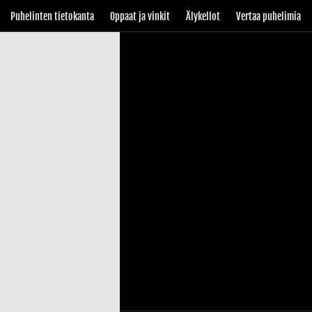
Puhelinten tietokanta
Oppaat ja vinkit
Älykellot
Vertaa puhelimia