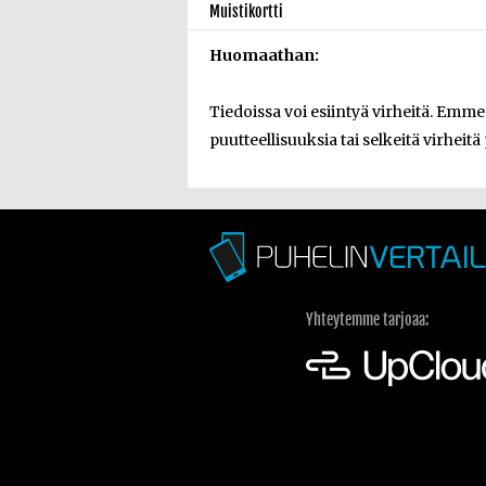
Muistikortti
Huomaathan:
Tiedoissa voi esiintyä virheitä. Emm
puutteellisuuksia tai selkeitä virheitä
Yhteytemme tarjoaa: