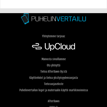
Yhteytemme tarjoaa:
Mainosta sivuillamme
Ota yhteyttä
Tietoa AfterDawn Oy:stä
Käyttöehdot ja tietoa yksityisyydensuojasta
Tietosuojaseloste
Puhelinvertailun logot ja materiaalin käyttö markkinoinnissa
AfterDawn