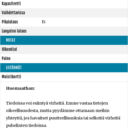
Kapasiteetti
Vaihdettavissa
Pikalataus
Ei
Langaton lataus
MITAT
Ulkomitat
Paino
LIITÄNNÄT
Muistikortti
Huomaathan:
Tiedoissa voi esiintyä virheitä. Emme vastaa tietojen
oikeellisuudesta, mutta pyydämme ottamaan meihin
yhteyttä, jos havaitset puutteellisuuksia tai selkeitä virheitä
puhelinten tiedoissa.