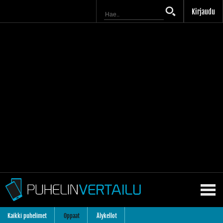
Kirjaudu
Kaikki puhelimet
Oppaat
Älykellot