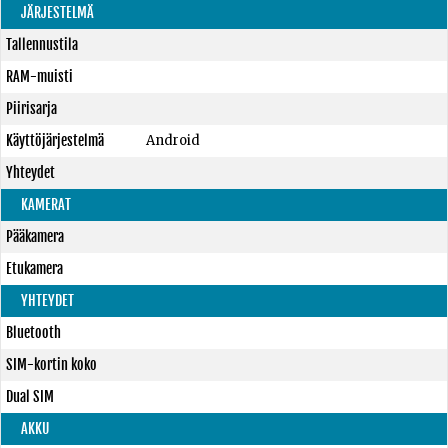
JÄRJESTELMÄ
Tallennustila
RAM-muisti
Piirisarja
Käyttöjärjestelmä
Android
Yhteydet
KAMERAT
Pääkamera
Etukamera
YHTEYDET
Bluetooth
SIM-kortin koko
Dual SIM
AKKU