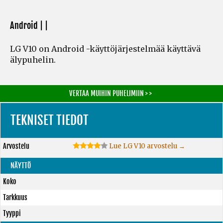
Android | |
LG V10 on Android -käyttöjärjestelmää käyttävä
älypuhelin.
VERTAA MUIHIN PUHELIMIIN > >
TEKNISET TIEDOT
Arvostelu
Lue LG V10 arvostelu →
NÄYTTÖ
Koko
Tarkkuus
Tyyppi