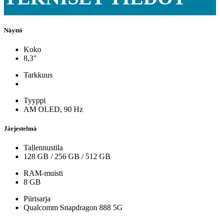
Näyttö
Koko
8,3"
Tarkkuus
Tyyppi
AM OLED, 90 Hz
Järjestelmä
Tallennustila
128 GB
/
256 GB
/
512 GB
RAM-muisti
8 GB
Piirisarja
Qualcomm Snapdragon 888 5G