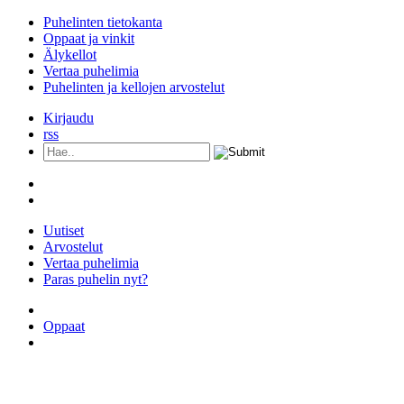
Puhelinten tietokanta
Oppaat ja vinkit
Älykellot
Vertaa puhelimia
Puhelinten ja kellojen arvostelut
Kirjaudu
rss
Uutiset
Arvostelut
Vertaa puhelimia
Paras puhelin nyt?
Kaikki puhelimet
Oppaat
Älykellot