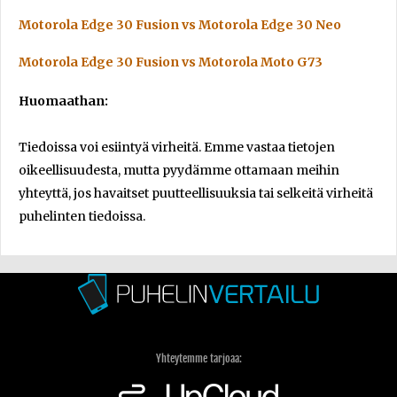
Motorola Edge 30 Fusion vs Motorola Edge 30 Neo
Motorola Edge 30 Fusion vs Motorola Moto G73
Huomaathan:
Tiedoissa voi esiintyä virheitä. Emme vastaa tietojen
oikeellisuudesta, mutta pyydämme ottamaan meihin
yhteyttä, jos havaitset puutteellisuuksia tai selkeitä virheitä
puhelinten tiedoissa.
Yhteytemme tarjoaa: