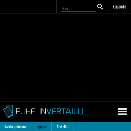
Kirjaudu
Kaikki puhelimet
Oppaat
Älykellot