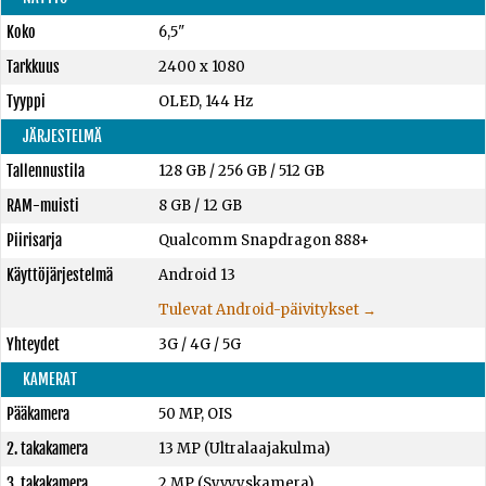
Koko
6,5"
Tarkkuus
2400 x 1080
Tyyppi
OLED, 144 Hz
JÄRJESTELMÄ
Tallennustila
128 GB
/
256 GB
/
512 GB
RAM-muisti
8 GB
/
12 GB
Piirisarja
Qualcomm Snapdragon 888+
Käyttöjärjestelmä
Android 13
Tulevat Android-päivitykset →
Yhteydet
3G / 4G / 5G
KAMERAT
Pääkamera
50 MP, OIS
2. takakamera
13 MP (Ultralaajakulma)
3. takakamera
2 MP (Syvyyskamera)