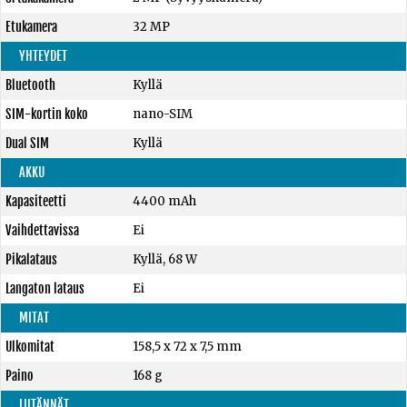
Etukamera
32 MP
YHTEYDET
Bluetooth
Kyllä
SIM-kortin koko
nano-SIM
Dual SIM
Kyllä
AKKU
Kapasiteetti
4400 mAh
Vaihdettavissa
Ei
Pikalataus
Kyllä, 68 W
Langaton lataus
Ei
MITAT
Ulkomitat
158,5 x 72 x 7,5 mm
Paino
168 g
LIITÄNNÄT