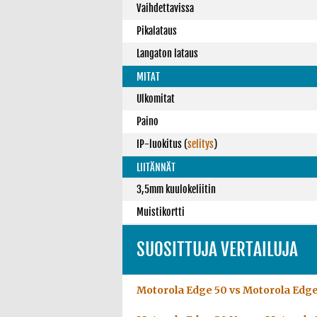
Vaihdettavissa
Pikalataus
Langaton lataus
MITAT
Ulkomitat
Paino
IP-luokitus
(
selitys
)
LIITÄNNÄT
3,5mm kuulokeliitin
Muistikortti
SUOSITTUJA VERTAILUJA
Motorola Edge 50 vs Motorola Edg