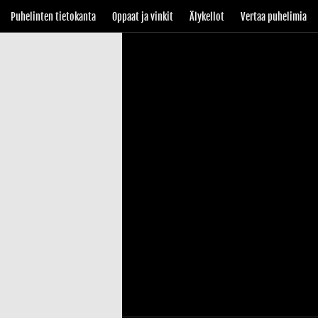
Puhelinten tietokanta
Oppaat ja vinkit
Älykellot
Vertaa puhelimia