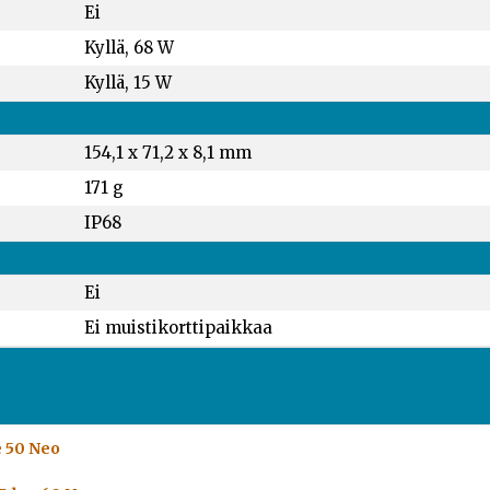
Ei
Kyllä, 68 W
Kyllä, 15 W
154,1 x 71,2 x 8,1 mm
171 g
IP68
Ei
Ei muistikorttipaikkaa
e 50 Neo