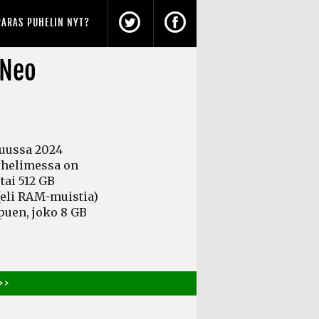
PARAS PUHELIN NYT?
 Neo
kuussa 2024
Puhelimessa on
tai 512 GB
(eli RAM-muistia)
puen, joko 8 GB
> >