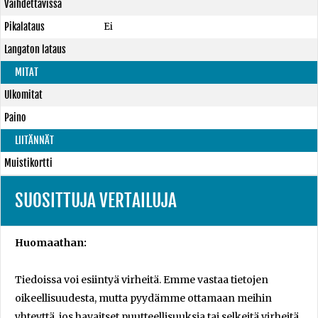
Vaihdettavissa
Pikalataus
Ei
Langaton lataus
MITAT
Ulkomitat
Paino
LIITÄNNÄT
Muistikortti
SUOSITTUJA VERTAILUJA
Huomaathan:
Tiedoissa voi esiintyä virheitä. Emme vastaa tietojen
oikeellisuudesta, mutta pyydämme ottamaan meihin
yhteyttä, jos havaitset puutteellisuuksia tai selkeitä virheitä