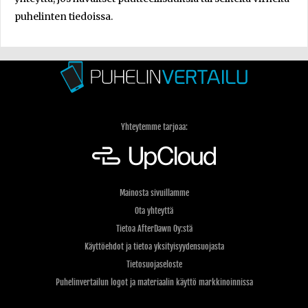
puhelinten tiedoissa.
Yhteytemme tarjoaa:
Mainosta sivuillamme
Ota yhteyttä
Tietoa AfterDawn Oy:stä
Käyttöehdot ja tietoa yksityisyydensuojasta
Tietosuojaseloste
Puhelinvertailun logot ja materiaalin käyttö markkinoinnissa