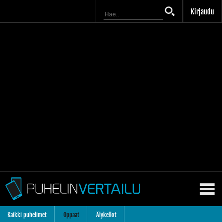
Kirjaudu
Kaikki puhelimet
Oppaat
Älykellot