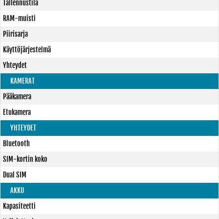
Tallennustila
RAM-muisti
Piirisarja
Käyttöjärjestelmä
Yhteydet
KAMERAT
Pääkamera
Etukamera
YHTEYDET
Bluetooth
SIM-kortin koko
Dual SIM
AKKU
Kapasiteetti