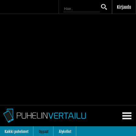
Kirjaudu
Kaikki puhelimet
Oppaat
Älykellot