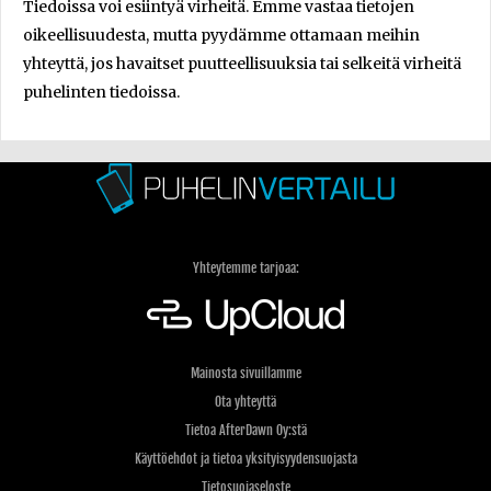
Tiedoissa voi esiintyä virheitä. Emme vastaa tietojen
oikeellisuudesta, mutta pyydämme ottamaan meihin
yhteyttä, jos havaitset puutteellisuuksia tai selkeitä virheitä
puhelinten tiedoissa.
Yhteytemme tarjoaa:
Mainosta sivuillamme
Ota yhteyttä
Tietoa AfterDawn Oy:stä
Käyttöehdot ja tietoa yksityisyydensuojasta
Tietosuojaseloste