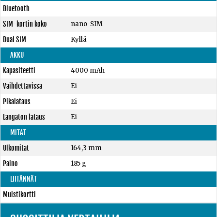
Bluetooth
SIM-kortin koko
nano-SIM
Dual SIM
Kyllä
AKKU
Kapasiteetti
4000 mAh
Vaihdettavissa
Ei
Pikalataus
Ei
Langaton lataus
Ei
MITAT
Ulkomitat
164,3 mm
Paino
185 g
LIITÄNNÄT
Muistikortti