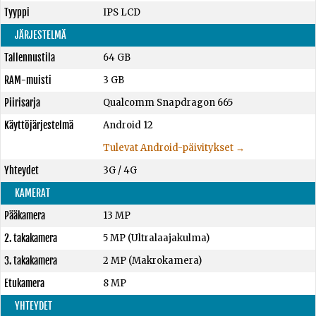
Tyyppi
IPS LCD
JÄRJESTELMÄ
Tallennustila
64 GB
RAM-muisti
3 GB
Piirisarja
Qualcomm Snapdragon 665
Käyttöjärjestelmä
Android 12
Tulevat Android-päivitykset →
Yhteydet
3G / 4G
KAMERAT
Pääkamera
13 MP
2. takakamera
5 MP (Ultralaajakulma)
3. takakamera
2 MP (Makrokamera)
Etukamera
8 MP
YHTEYDET