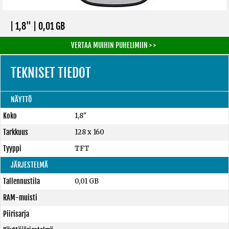
| 1,8" |
0,01 GB
VERTAA MUIHIN PUHELIMIIN > >
TEKNISET TIEDOT
NÄYTTÖ
Koko
1,8"
Tarkkuus
128 x 160
Tyyppi
TFT
JÄRJESTELMÄ
Tallennustila
0,01 GB
RAM-muisti
Piirisarja