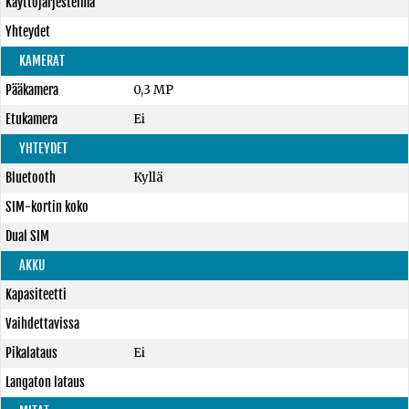
Käyttöjärjestelmä
Yhteydet
KAMERAT
Pääkamera
0,3 MP
Etukamera
Ei
YHTEYDET
Bluetooth
Kyllä
SIM-kortin koko
Dual SIM
AKKU
Kapasiteetti
Vaihdettavissa
Pikalataus
Ei
Langaton lataus