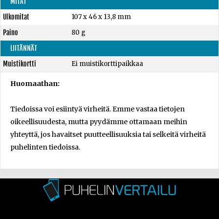
MITAT
Ulkomitat
107 x 46 x 13,8 mm
Paino
80 g
LIITÄNNÄT
Muistikortti
Ei muistikorttipaikkaa
Huomaathan:
Tiedoissa voi esiintyä virheitä. Emme vastaa tietojen
oikeellisuudesta, mutta pyydämme ottamaan meihin
yhteyttä, jos havaitset puutteellisuuksia tai selkeitä virheitä
puhelinten tiedoissa.