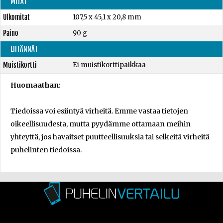
MITAT
Ulkomitat
107,5 x 45,1 x 20,8 mm
Paino
90 g
LIITÄNNÄT
Muistikortti
Ei muistikorttipaikkaa
Huomaathan:
Tiedoissa voi esiintyä virheitä. Emme vastaa tietojen
oikeellisuudesta, mutta pyydämme ottamaan meihin
yhteyttä, jos havaitset puutteellisuuksia tai selkeitä virheitä
puhelinten tiedoissa.