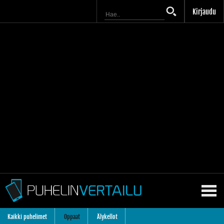
Kirjaudu
Kaikki puhelimet
Oppaat
Älykellot