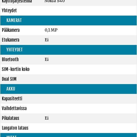
Käyttöjärjestelmä
Nokia S40
Yhteydet
KAMERAT
Pääkamera
0,1 MP
Etukamera
Ei
YHTEYDET
Bluetooth
Ei
SIM-kortin koko
Dual SIM
AKKU
Kapasiteetti
Vaihdettavissa
Pikalataus
Ei
Langaton lataus