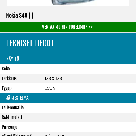
Nokia S40 | |
VERTAA MUIHIN PUHELIMIIN > >
TEKNISET TIEDOT
NÄYTTÖ
Koko
Tarkkuus
128 x 128
Tyyppi
CSTN
JÄRJESTELMÄ
Tallennustila
RAM-muisti
Piirisarja