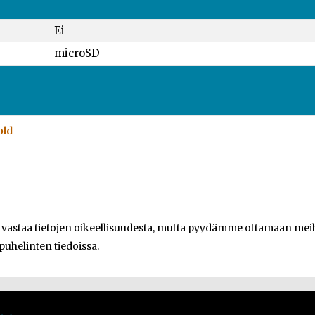
Ei
microSD
old
e vastaa tietojen oikeellisuudesta, mutta pyydämme ottamaan meihi
 puhelinten tiedoissa.