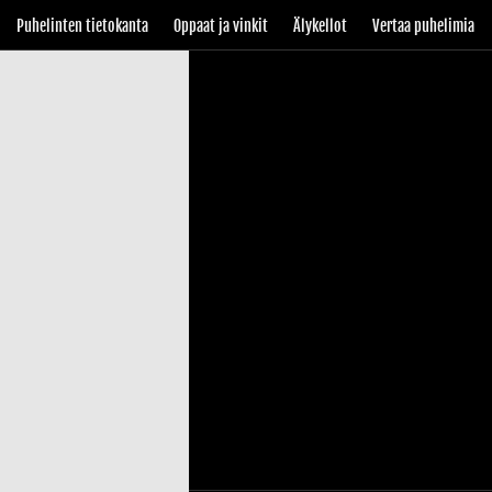
Puhelinten tietokanta
Oppaat ja vinkit
Älykellot
Vertaa puhelimia