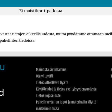
Ei muistikorttipaikkaa
e vastaa tietojen oikeellisuudesta, mutta pyydämme ottamaan meihi
 puhelinten tiedoissa.
Mainosta sivuillamme
Ota yhteyttä
Tietoa AfterDawn Oy:stä
Käyttöehdot ja tietoa yksityisyydensuojasta
Tietosuojaseloste
Puhelinvertailun logot ja materiaalin käyttö
markkinoinnissa