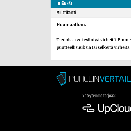
LIITÄNNÄT
Muistikortti
Huomaathan:
Tiedoissa voi esiintyä virheitä. Emm
puutteellisuuksia tai selkeitä virheitä
Yhteytemme tarjoaa: