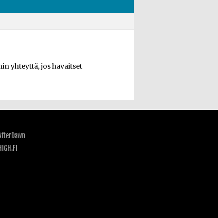
n yhteyttä, jos havaitset
AfterDawn
HIGH.FI