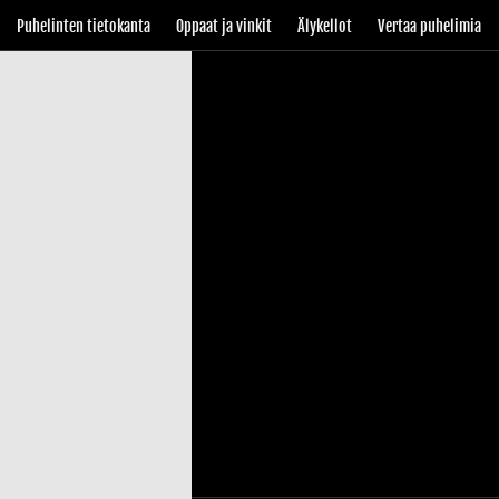
Puhelinten tietokanta
Oppaat ja vinkit
Älykellot
Vertaa puhelimia