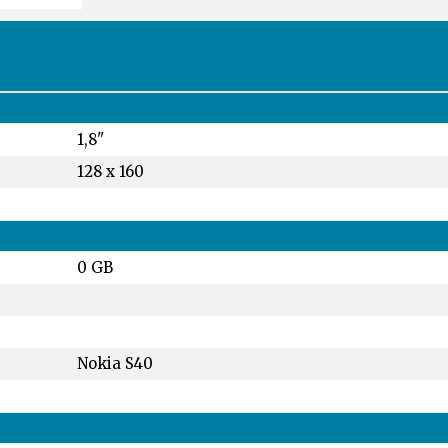
1,8"
128 x 160
0 GB
Nokia S40