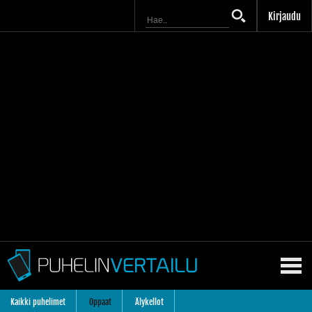
Kirjaudu
Kaikki puhelimet
Oppaat
Älykellot