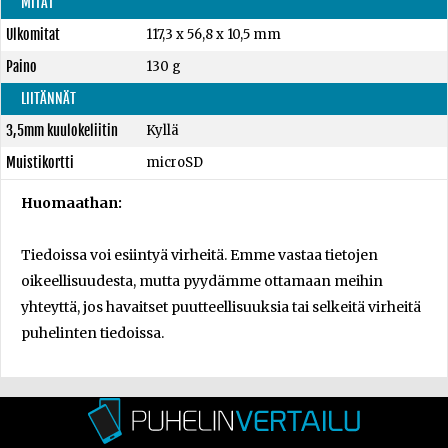
MITAT
Ulkomitat
117,3 x 56,8 x 10,5 mm
Paino
130 g
LIITÄNNÄT
3,5mm kuulokeliitin
Kyllä
Muistikortti
microSD
Huomaathan:
Tiedoissa voi esiintyä virheitä. Emme vastaa tietojen
oikeellisuudesta, mutta pyydämme ottamaan meihin
yhteyttä, jos havaitset puutteellisuuksia tai selkeitä virheitä
puhelinten tiedoissa.