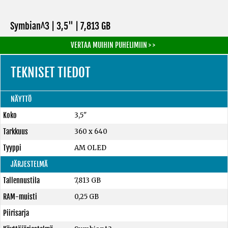
Symbian^3 | 3,5" |
7,813 GB
VERTAA MUIHIN PUHELIMIIN > >
TEKNISET TIEDOT
NÄYTTÖ
Koko
3,5"
Tarkkuus
360 x 640
Tyyppi
AM OLED
JÄRJESTELMÄ
Tallennustila
7,813 GB
RAM-muisti
0,25 GB
Piirisarja