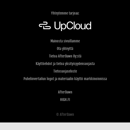
Yhteytemme tarjoaa:
Mainosta sivuillamme
Ota yhteyttä
Tietoa AfterDawn Oy:stä
Käyttöehdot ja tietoa yksityisyydensuojasta
Tietosuojaseloste
Puhelinvertailun logot ja materiaalin käyttö markkinoinnissa
AfterDawn
HIGH.FI
© AfterDawn