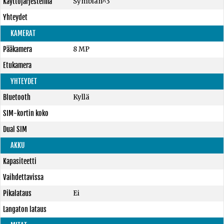
Käyttöjärjestelmä
Symbian^3
Yhteydet
KAMERAT
Pääkamera
8 MP
Etukamera
YHTEYDET
Bluetooth
Kyllä
SIM-kortin koko
Dual SIM
AKKU
Kapasiteetti
Vaihdettavissa
Pikalataus
Ei
Langaton lataus