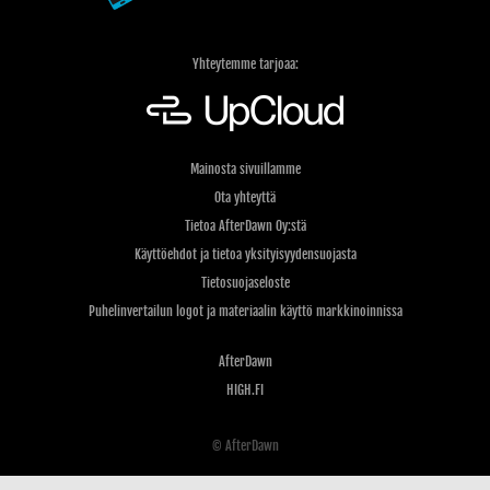
Yhteytemme tarjoaa:
Mainosta sivuillamme
Ota yhteyttä
Tietoa AfterDawn Oy:stä
Käyttöehdot ja tietoa yksityisyydensuojasta
Tietosuojaseloste
Puhelinvertailun logot ja materiaalin käyttö markkinoinnissa
AfterDawn
HIGH.FI
© AfterDawn