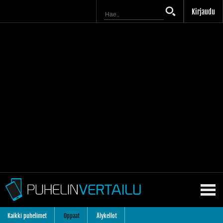
Kirjaudu
Kaikki puhelimet
Oppaat
Älykellot