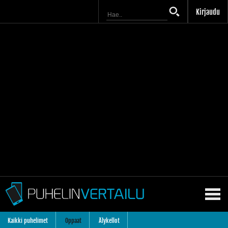
Kirjaudu
Kaikki puhelimet
Oppaat
Älykellot