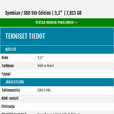
Symbian / S60 5th Edition | 3,2" |
7,813 GB
VERTAA MUIHIN PUHELIMIIN > >
TEKNISET TIEDOT
NÄYTTÖ
Koko
3,2"
Tarkkuus
360 x 640
Tyyppi
JÄRJESTELMÄ
Tallennustila
7,813 GB
RAM-muisti
Piirisarja