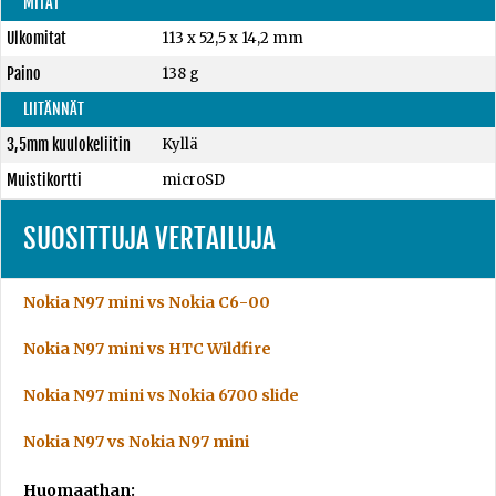
MITAT
Ulkomitat
113 x 52,5 x 14,2 mm
Paino
138 g
LIITÄNNÄT
3,5mm kuulokeliitin
Kyllä
Muistikortti
microSD
SUOSITTUJA VERTAILUJA
Nokia N97 mini vs Nokia C6-00
Nokia N97 mini vs HTC Wildfire
Nokia N97 mini vs Nokia 6700 slide
Nokia N97 vs Nokia N97 mini
Huomaathan: