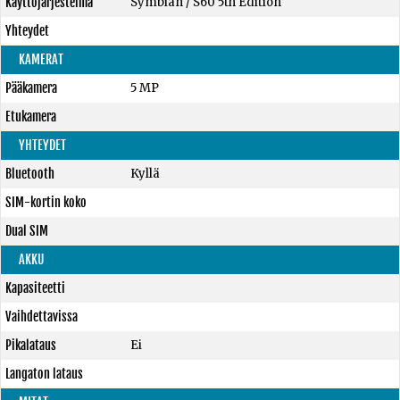
Käyttöjärjestelmä
Symbian / S60 5th Edition
Yhteydet
KAMERAT
Pääkamera
5 MP
Etukamera
YHTEYDET
Bluetooth
Kyllä
SIM-kortin koko
Dual SIM
AKKU
Kapasiteetti
Vaihdettavissa
Pikalataus
Ei
Langaton lataus