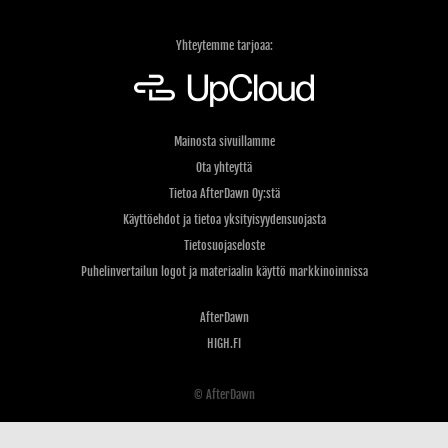
Yhteytemme tarjoaa:
Mainosta sivuillamme
Ota yhteyttä
Tietoa AfterDawn Oy:stä
Käyttöehdot ja tietoa yksityisyydensuojasta
Tietosuojaseloste
Puhelinvertailun logot ja materiaalin käyttö markkinoinnissa
AfterDawn
HIGH.FI
© AfterDawn