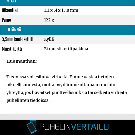
MITAT
Ulkomitat
111 x 51 x 13,8 mm
Paino
122 g
LIITÄNNÄT
3,5mm kuulokeliitin
Kyllä
Muistikortti
Ei muistikorttipaikkaa
Huomaathan:
Tiedoissa voi esiintyä virheitä. Emme vastaa tietojen
oikeellisuudesta, mutta pyydämme ottamaan meihin
yhteyttä, jos havaitset puutteellisuuksia tai selkeitä virheitä
puhelinten tiedoissa.