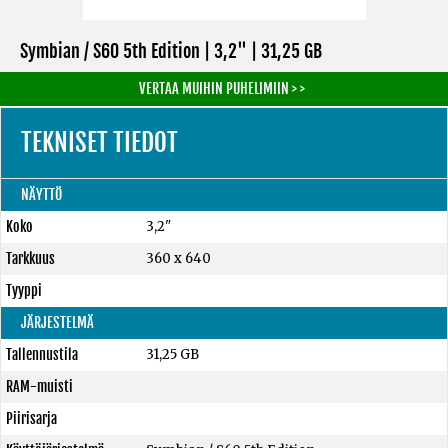
Symbian / S60 5th Edition | 3,2" |
31,25 GB
VERTAA MUIHIN PUHELIMIIN > >
TEKNISET TIEDOT
NÄYTTÖ
Koko
3,2"
Tarkkuus
360 x 640
Tyyppi
JÄRJESTELMÄ
Tallennustila
31,25 GB
RAM-muisti
Piirisarja