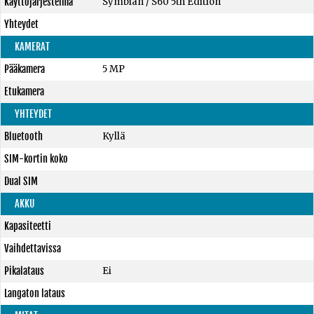
Käyttöjärjestelmä
Symbian / S60 5th Edition
Yhteydet
KAMERAT
Pääkamera
5 MP
Etukamera
YHTEYDET
Bluetooth
Kyllä
SIM-kortin koko
Dual SIM
AKKU
Kapasiteetti
Vaihdettavissa
Pikalataus
Ei
Langaton lataus