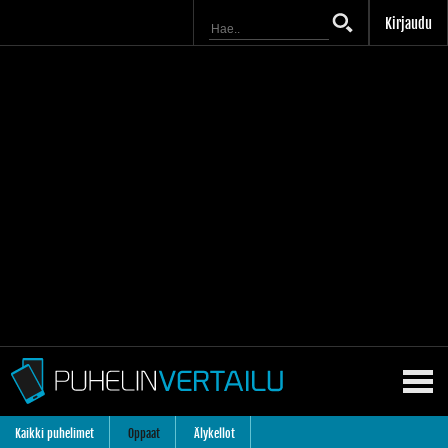
Kirjaudu
Kaikki puhelimet
Oppaat
Älykellot