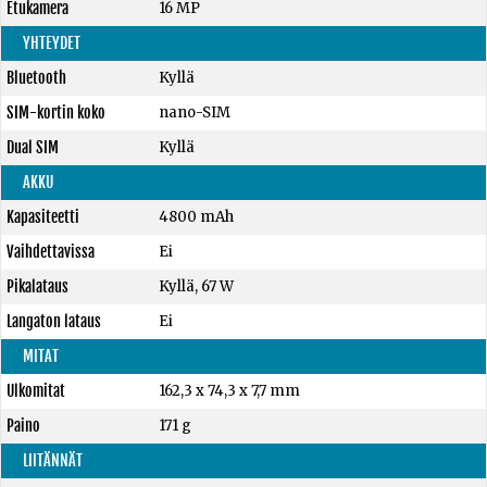
Etukamera
16 MP
YHTEYDET
Bluetooth
Kyllä
SIM-kortin koko
nano-SIM
Dual SIM
Kyllä
AKKU
Kapasiteetti
4800 mAh
Vaihdettavissa
Ei
Pikalataus
Kyllä, 67 W
Langaton lataus
Ei
MITAT
Ulkomitat
162,3 x 74,3 x 7,7 mm
Paino
171 g
LIITÄNNÄT