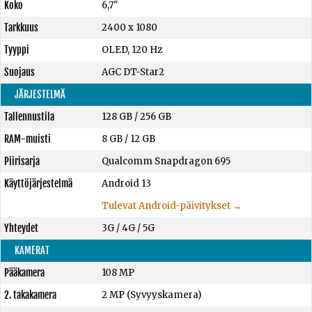
Koko
6,7"
Tarkkuus
2400 x 1080
Tyyppi
OLED, 120 Hz
Suojaus
AGC DT-Star2
JÄRJESTELMÄ
Tallennustila
128 GB
/
256 GB
RAM-muisti
8 GB
/
12 GB
Piirisarja
Qualcomm Snapdragon 695
Käyttöjärjestelmä
Android 13
Tulevat Android-päivitykset →
Yhteydet
3G / 4G / 5G
KAMERAT
Pääkamera
108 MP
2. takakamera
2 MP (Syvyyskamera)