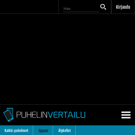
Kirjaudu
Kaikki puhelimet
Oppaat
Älykellot