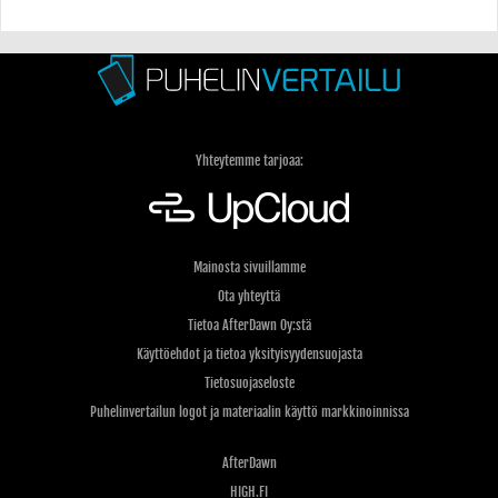
Yhteytemme tarjoaa:
Mainosta sivuillamme
Ota yhteyttä
Tietoa AfterDawn Oy:stä
Käyttöehdot ja tietoa yksityisyydensuojasta
Tietosuojaseloste
Puhelinvertailun logot ja materiaalin käyttö markkinoinnissa
AfterDawn
HIGH.FI