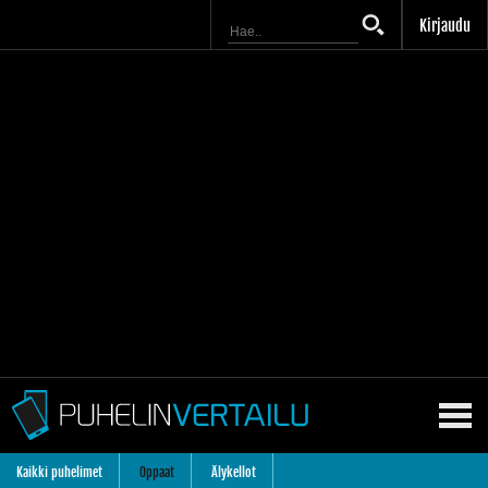
Kirjaudu
Kaikki puhelimet
Oppaat
Älykellot