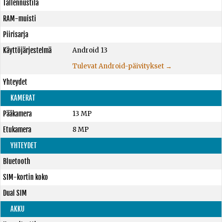
Tallennustila
RAM-muisti
Piirisarja
Käyttöjärjestelmä
Android 13
Tulevat Android-päivitykset →
Yhteydet
KAMERAT
Pääkamera
13 MP
Etukamera
8 MP
YHTEYDET
Bluetooth
SIM-kortin koko
Dual SIM
AKKU