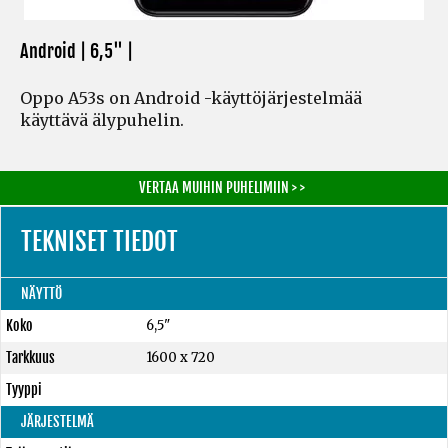
Android | 6,5" |
Oppo A53s on Android -käyttöjärjestelmää
käyttävä älypuhelin.
VERTAA MUIHIN PUHELIMIIN > >
TEKNISET TIEDOT
NÄYTTÖ
Koko
6,5"
Tarkkuus
1600 x 720
Tyyppi
JÄRJESTELMÄ