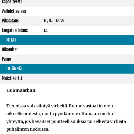
Kapasiteetti
Vaihdettavissa
Pikalataus
Kyllä, 18 W
Langaton lataus
Ei
MITAT
Ulkomitat
Paino
LIITÄNNÄT
Muistikortti
Huomaathan:
Tiedoissa voi esiintyä virheitä. Emme vastaa tietojen
oikeellisuudesta, mutta pyydämme ottamaan meihin
yhteyttä, jos havaitset puutteellisuuksia tai selkeitä virheitä
puhelinten tiedoissa.