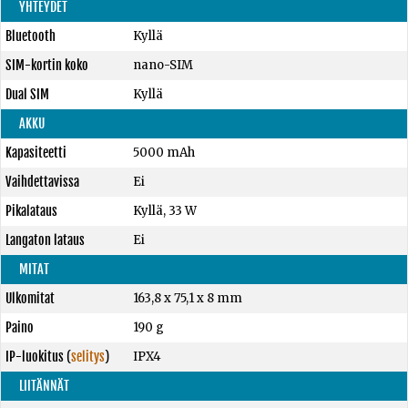
YHTEYDET
Bluetooth
Kyllä
SIM-kortin koko
nano-SIM
Dual SIM
Kyllä
AKKU
Kapasiteetti
5000 mAh
Vaihdettavissa
Ei
Pikalataus
Kyllä, 33 W
Langaton lataus
Ei
MITAT
Ulkomitat
163,8 x 75,1 x 8 mm
Paino
190 g
IP-luokitus
(
selitys
)
IPX4
LIITÄNNÄT