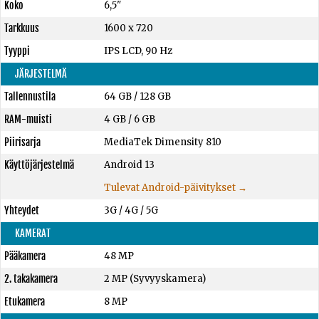
Koko
6,5"
Tarkkuus
1600 x 720
Tyyppi
IPS LCD, 90 Hz
JÄRJESTELMÄ
Tallennustila
64 GB
/
128 GB
RAM-muisti
4 GB
/
6 GB
Piirisarja
MediaTek Dimensity 810
Käyttöjärjestelmä
Android 13
Tulevat Android-päivitykset →
Yhteydet
3G / 4G / 5G
KAMERAT
Pääkamera
48 MP
2. takakamera
2 MP (Syvyyskamera)
Etukamera
8 MP