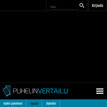
Kirjaudu
Kaikki puhelimet
Oppaat
Älykellot